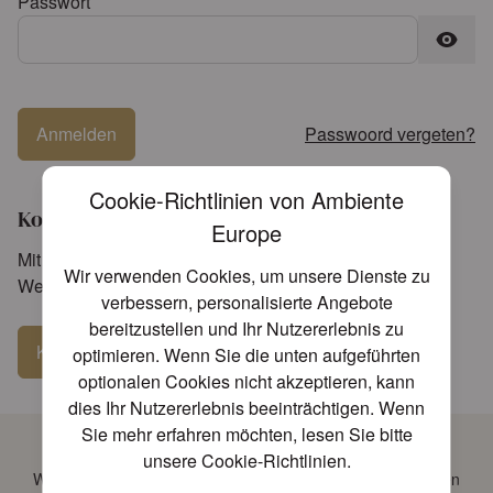
Passwort
Passwort versteckt
Anmelden
Passwoord vergeten?
Cookie-Richtlinien von Ambiente
Konto beantragen
Europe
Mit der Schaltfläche unten können Sie Ihr Konto für die
Wir verwenden Cookies, um unsere Dienste zu
Website beantragen.
verbessern, personalisierte Angebote
bereitzustellen und Ihr Nutzererlebnis zu
Konto beantragen
optimieren. Wenn Sie die unten aufgeführten
optionalen Cookies nicht akzeptieren, kann
dies Ihr Nutzererlebnis beeinträchtigen. Wenn
Sie mehr erfahren möchten, lesen Sie bitte
Folgen Sie uns!
unsere
Cookie-Richtlinien
.
Wenn Sie über die neuesten Nachrichten auf dem Laufenden