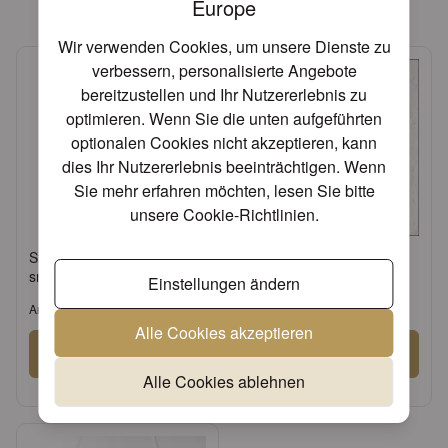
Europe
Wir verwenden Cookies, um unsere Dienste zu
verbessern, personalisierte Angebote
bereitzustellen und Ihr Nutzererlebnis zu
optimieren. Wenn Sie die unten aufgeführten
optionalen Cookies nicht akzeptieren, kann
dies Ihr Nutzererlebnis beeinträchtigen. Wenn
Sie mehr erfahren möchten, lesen Sie bitte
unsere
Cookie-Richtlinien
.
Standing candle holder
Napkin 33 Elegance white
small
FSC Mix
Einstellungen ändern
Artikel: 17134520
Artikel: 13304925
Alle Cookies akzeptieren
Anmelden
Anmelden
Alle Cookies ablehnen
oder
Konto beantragen
oder
Konto beantragen