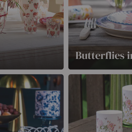
Butterflies i
 auf den Tisch. Das
Mit Butterflies in field ges
arben sorgen für eine
Schmetterlinge und Blumen
n Kunden sofort ein warmes
und einen Brotkorb.
Weiterlesen