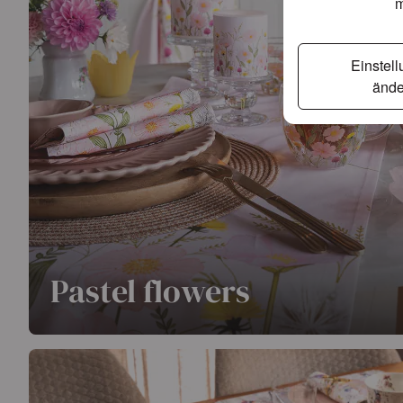
m
Einstel
ände
Pastel flowers
Lassen Sie den Frühling erblühen mit der romantischen 
zarte Farben, verspielte Blüten und eine große Auswahl
traumhafte Tischdekoration.