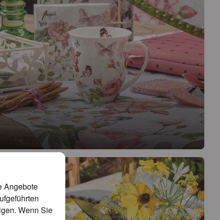
se Schönheit von Rosen mit einem Hauch Romantik – ein
 und Raffinesse auf jeden Tisch bringt.
te Angebote
aufgeführten
tigen. Wenn Sie