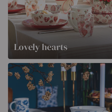
Lovely hearts
Die Serie Lovely hearts bringt einen liebevollen Akzent
unverkennbare Herzmuster und die frischen Rot-Weiß-F
helle und fröhliche Ausstrahlung. Eine Serie, die Ihre
Gefühl vermittelt.
Weiterlesen