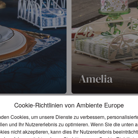
Amelia
assiker ins Sortiment – ein
Amelia vereint die zeitlo
Cookie-Richtlinien von Ambiente Europe
mit moderner Vielseitigkeit
elegantes Design, das Ruhe
den Cookies, um unsere Dienste zu verbessern, personalisier
Weiterlesen
llen und Ihr Nutzererlebnis zu optimieren. Wenn Sie die unten 
kies nicht akzeptieren, kann dies Ihr Nutzererlebnis beeinträch