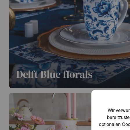
Delft Blue florals
Mit Delft blue florals holen Sie sich einen ikonischen Kl
ausdrucksstarkes Allover-Design, das zeitlose Eleganz 
verbindet.
Wir verwen
bereitzuste
Weiterlesen
optionalen Coo