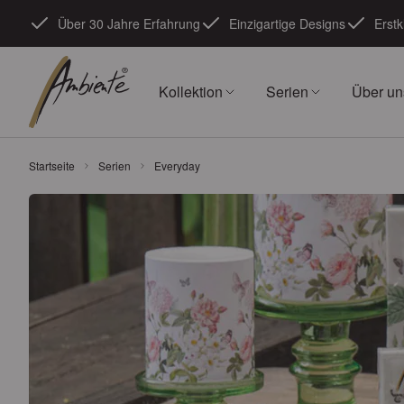
Zum Inhalt springen
Über 30 Jahre Erfahrung
Einzigartige Designs
Erstk
Kollektion
Serien
Über un
Startseite
Serien
Everyday