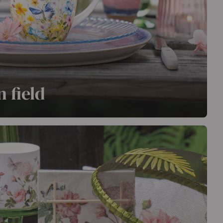
n field
talten Sie eine farbenfrohe Tischdekoration voller
, ergänzt durch neue Accessoires wie ein Tischtuch