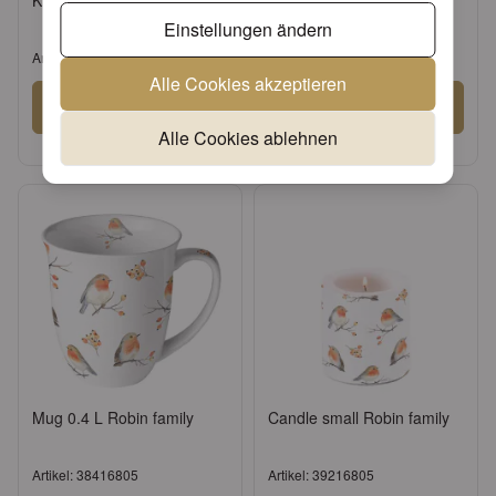
Kitchen towel Robin family
Tray melamine 13x21 cm
Robin family
Einstellungen ändern
Artikel: 37816805
Artikel: 33716805
Alle Cookies akzeptieren
Anmelden
Anmelden
Alle Cookies ablehnen
oder
Konto beantragen
oder
Konto beantragen
Mug 0.4 L Robin family
Candle small Robin family
Artikel: 38416805
Artikel: 39216805