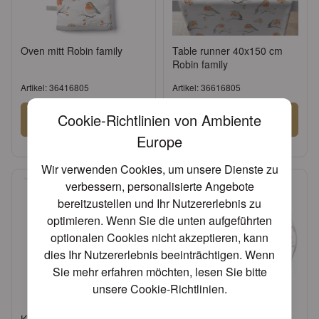
Oven mitt Robin family
Table runner 40x150 cm
Robin family
Artikel: 36416805
Artikel: 36616805
Cookie-Richtlinien von Ambiente
Anmelden
Anmelden
Europe
oder
Konto beantragen
oder
Konto beantragen
Wir verwenden Cookies, um unsere Dienste zu
verbessern, personalisierte Angebote
bereitzustellen und Ihr Nutzererlebnis zu
optimieren. Wenn Sie die unten aufgeführten
optionalen Cookies nicht akzeptieren, kann
dies Ihr Nutzererlebnis beeinträchtigen. Wenn
Sie mehr erfahren möchten, lesen Sie bitte
unsere
Cookie-Richtlinien
.