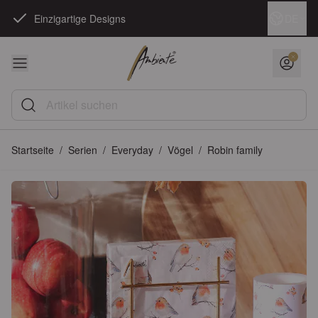
Zum Inhalt springen
Sprache
DE
Erstklassige Qualität
Artikel suchen
Startseite
/
Serien
/
Everyday
/
Vögel
/
Robin family