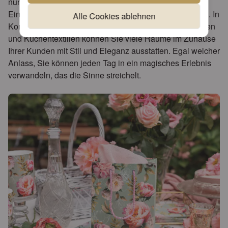
nur ein Taschentuch für Hand und Mund; Sie sind eine
Einladung, die Schönheit des Augenblicks zu genießen. In
Alle Cookies ablehnen
Kombination mit wunderschönen Kissenbezügen, Kerzen
und Küchentextilien können Sie viele Räume im Zuhause
Ihrer Kunden mit Stil und Eleganz ausstatten. Egal welcher
Anlass, Sie können jeden Tag in ein magisches Erlebnis
verwandeln, das die Sinne streichelt.