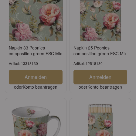
Napkin 33 Peonies
Napkin 25 Peonies
composition green FSC Mix
composition green FSC Mix
Artikel: 13318130
Artikel: 12518130
Anmelden
Anmelden
oder
Konto beantragen
oder
Konto beantragen