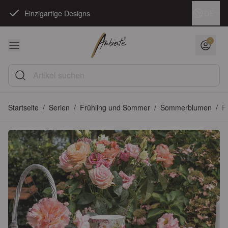
Zum Inhalt springen
Sprache
DE
Einzigartige Designs
Artikel suchen
Startseite
/
Serien
/
Frühling und Sommer
/
Sommerblumen
/
P