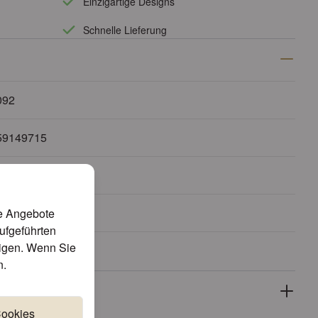
Einzigartige Designs
Schnelle Lieferung
092
59149715
0 cm
te Angebote
aufgeführten
tigen. Wenn Sie
n
.
Cookies