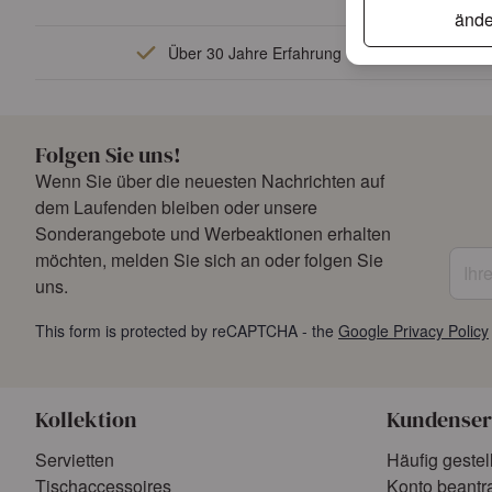
ände
Über 30 Jahre Erfahrung
Folgen Sie uns!
Wenn Sie über die neuesten Nachrichten auf
dem Laufenden bleiben oder unsere
Sonderangebote und Werbeaktionen erhalten
Ihre 
möchten, melden Sie sich an oder folgen Sie
uns.
This form is protected by reCAPTCHA - the
Google Privacy Policy
Kollektion
Kundenser
Servietten
Häufig gestel
Tischaccessoires
Konto beantr