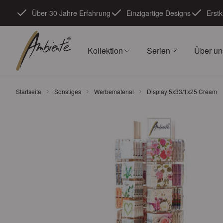
Zum Inhalt springen
Über 30 Jahre Erfahrung
Einzigartige Designs
Erstk
Kollektion
Serien
Über un
Startseite
Sonstiges
Werbematerial
Display 5x33/1x25 Cream