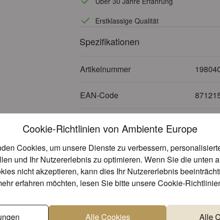
Über 30 Jahre Erfahrung
Erstklassige Qualität
Spezifikationen
Artikelnummer
19804
EAN-Code
87121
Material
Metall
Cookie-Richtlinien von Ambiente Europe
Grösse
60x20
den Cookies, um unsere Dienste zu verbessern, personalisier
llen und Ihr Nutzererlebnis zu optimieren. Wenn Sie die unten 
kies nicht akzeptieren, kann dies Ihr Nutzererlebnis beeinträch
Farbe
Creme
ehr erfahren möchten, lesen Sie bitte unsere
Cookie-Richtlinie
Produktdetails
lungen
Alle Cookies
Alle 