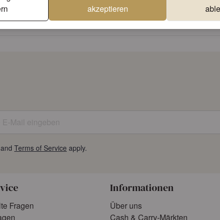
rn
akzeptieren
abl
Einzigartige Designs
Erstklassige Qua
E-Mail eingeben
and
Terms of Service
apply.
vice
Informationen
lte Fragen
Über uns
agen
Cash & Carry-Märkten