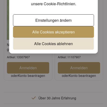
unsere
Cookie-Richtlinien
.
Einstellungen ändern
Alle Cookies akzeptieren
Alle Cookies ablehnen
Napkin 33 Elegance pale
Napkin GT Elegance pale
green FSC Mix
green FSC Mix
Artikel: 13307907
Artikel: 11107907
Anmelden
Anmelden
oder
Konto beantragen
oder
Konto beantragen
Über 30 Jahre Erfahrung