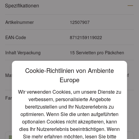
Spezifikationen
Artikelnummer
12507907
EAN-Code
8712159119022
Inhalt Verpackung
15 Servietten pro Päckchen
Tissue: 3-lagig, 100% FSC,
Cookie-Richtlinien von Ambiente
Material
chlorfrei gebleicht, Farben auf
Europe
Wasserbasis
Wir verwenden Cookies, um unsere Dienste zu
Farbe
Grün
verbessern, personalisierte Angebote
bereitzustellen und Ihr Nutzererlebnis zu
optimieren. Wenn Sie die unten aufgeführten
Verwandte Produkte
optionalen Cookies nicht akzeptieren, kann
dies Ihr Nutzererlebnis beeinträchtigen. Wenn
Sie mehr erfahren möchten, lesen Sie bitte