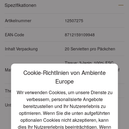
Spezifikationen
Artikelnummer
12507275
EAN-Code
8712159109948
Inhalt Verpackung
20 Servietten pro Päckchen
Tissue: 3-lagig, 100% FSC,
Material
chlorfrei gebleicht, Farben auf
Cookie-Richtlinien von Ambiente
Wasserbasis
Europe
Themen
Essen - Trinken
Wir verwenden Cookies, um unsere Dienste zu
verbessern, personalisierte Angebote
Unterthema
Kaffee - Tee - Schokolade
bereitzustellen und Ihr Nutzererlebnis zu
optimieren. Wenn Sie die unten aufgeführten
optionalen Cookies nicht akzeptieren, kann
Verwandte Produkte
dies Ihr Nutzererlebnis beeinträchtigen. Wenn