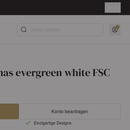
Sprache
DE
Artikel suchen
mas evergreen white FSC
Konto beantragen
Einzigartige Designs