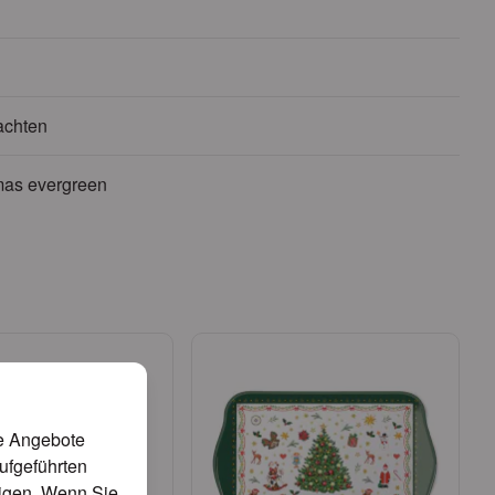
chten
mas evergreen
te Angebote
aufgeführten
tigen. Wenn Sie