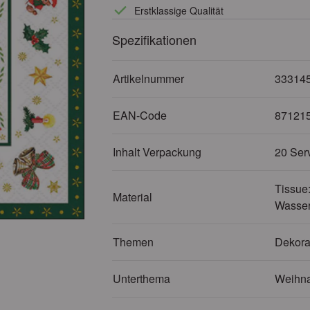
Erstklassige Qualität
Spezifikationen
Artikelnummer
33314
EAN-Code
87121
Inhalt Verpackung
20 Ser
Tissue:
Material
Wasser
Themen
Dekora
Unterthema
Weihn