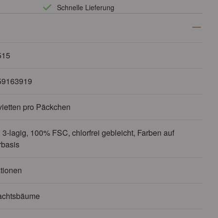
Schnelle Lieferung
515
59163919
vietten pro Päckchen
 3-lagig, 100% FSC, chlorfrei gebleicht, Farben auf
basis
tionen
achtsbäume