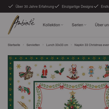
Zum Inhalt springen
Über 30 Jahre Erfahrung
Einzigartige Designs
Erstk
Kollektion
Serien
Über un
Startseite
Servietten
Lunch 33x33 cm
Napkin 33 Christmas ever