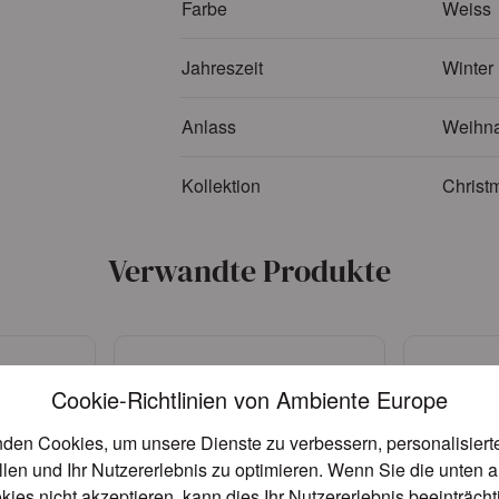
Farbe
Weiss
Jahreszeit
Winter
Anlass
Weihna
Kollektion
Christ
Verwandte Produkte
Cookie-Richtlinien von Ambiente Europe
den Cookies, um unsere Dienste zu verbessern, personalisier
llen und Ihr Nutzererlebnis zu optimieren. Wenn Sie die unten 
kies nicht akzeptieren, kann dies Ihr Nutzererlebnis beeinträch