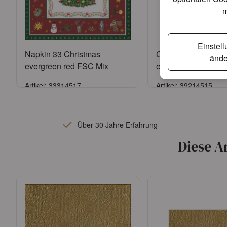
m
Einstel
Napkin 33 Christmas
Candle small Chris
ände
evergreen red FSC Mix
evergreen white
Artikel: 33314517
Artikel: 39214515
Anmelden
Anmelde
Über 30 Jahre Erfahrung
oder
Konto beantragen
oder
Konto bean
Diese A