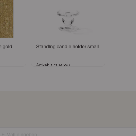
e gold
Standing candle holder small
Artikel: 17134520
n
Anmelden
tragen
oder
Konto beantragen
E-Mail eingeben