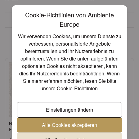
Cookie-Richtlinien von Ambiente
Über 30 Jahre Erfahrung
Europe
Diese Artikel könnten Ihnen
Wir verwenden Cookies, um unsere Dienste zu
eventuell auch gefallen!
verbessern, personalisierte Angebote
bereitzustellen und Ihr Nutzererlebnis zu
optimieren. Wenn Sie die unten aufgeführten
optionalen Cookies nicht akzeptieren, kann
dies Ihr Nutzererlebnis beeinträchtigen. Wenn
Sie mehr erfahren möchten, lesen Sie bitte
unsere
Cookie-Richtlinien
.
Einstellungen ändern
Napkin 33 Elegance white
Candle tapered red
Alle Cookies akzeptieren
FSC Mix