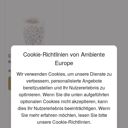
Cookie-Richtlinien von Ambiente
Candle small Communion
symbols taupe
Europe
Artikel: 19209236
Wir verwenden Cookies, um unsere Dienste zu
verbessern, personalisierte Angebote
Anmelden
bereitzustellen und Ihr Nutzererlebnis zu
oder
Konto beantragen
optimieren. Wenn Sie die unten aufgeführten
optionalen Cookies nicht akzeptieren, kann
dies Ihr Nutzererlebnis beeinträchtigen. Wenn
Sie mehr erfahren möchten, lesen Sie bitte
Über 30 Jahre Erfahrung
unsere
Cookie-Richtlinien
.