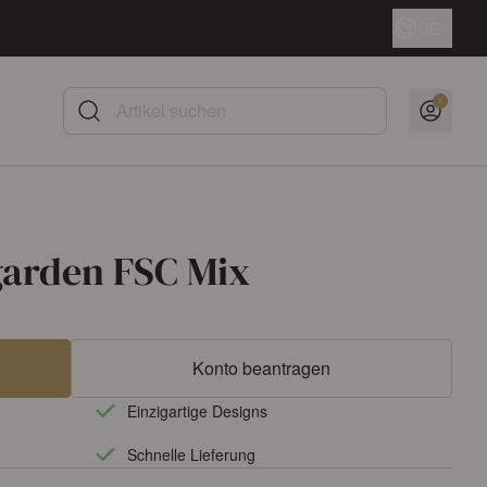
Sprache
DE
Artikel suchen
garden FSC Mix
Konto beantragen
Einzigartige Designs
Schnelle Lieferung