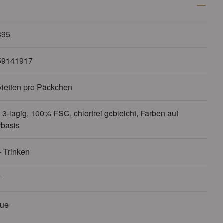
395
59141917
vietten pro Päckchen
 3-lagig, 100% FSC, chlorfrei gebleicht, Farben auf
basis
- Trinken
r
cue