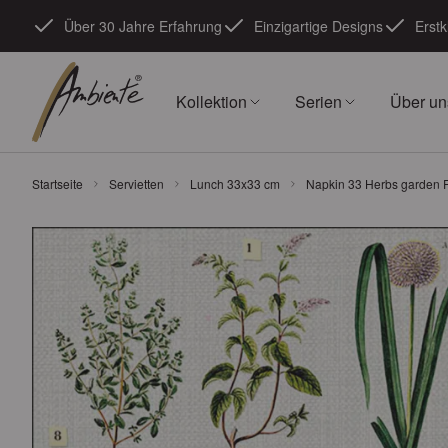
Zum Inhalt springen
Über 30 Jahre Erfahrung
Einzigartige Designs
Erstk
Kollektion
Serien
Über un
Startseite
Servietten
Lunch 33x33 cm
Napkin 33 Herbs garden 