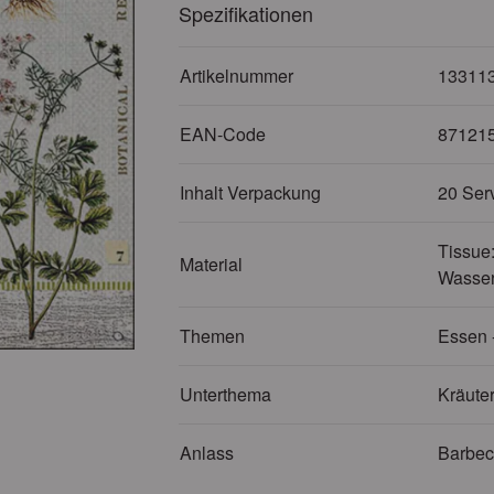
Spezifikationen
Artikelnummer
13311
EAN-Code
87121
Inhalt Verpackung
20 Ser
Tissue:
Material
Wasser
Themen
Essen 
Unterthema
Kräute
Anlass
Barbe