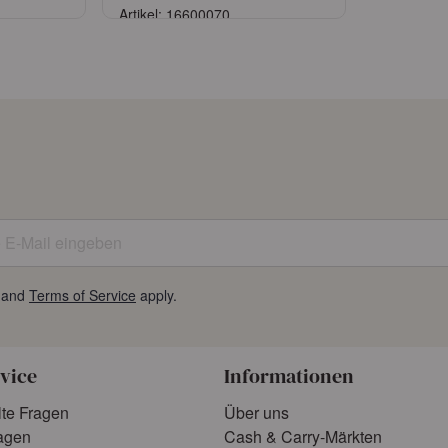
Artikel: 16600070
n
Anmelden
tragen
oder
Konto beantragen
E-Mail eingeben
and
Terms of Service
apply.
vice
Informationen
lte Fragen
Über uns
agen
Cash & Carry-Märkten