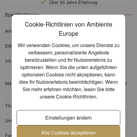
Über 30 Jahre Erfahrung
Spezifikationen
Cookie-Richtlinien von Ambiente
Artikelnummer
13314225
Europe
Wir verwenden Cookies, um unsere Dienste zu
EAN-Code
8712159161854
verbessern, personalisierte Angebote
bereitzustellen und Ihr Nutzererlebnis zu
Inhalt Verpackung
20 Servietten pro Päckchen
optimieren. Wenn Sie die unten aufgeführten
optionalen Cookies nicht akzeptieren, kann
Tissue: 3-lagig, 100% FSC,
dies Ihr Nutzererlebnis beeinträchtigen. Wenn
Material
chlorfrei gebleicht, Farben auf
Sie mehr erfahren möchten, lesen Sie bitte
Wasserbasis
unsere
Cookie-Richtlinien
.
Themen
Blumen - Pflanzen
Einstellungen ändern
Unterthema
Lavendels
Alle Cookies akzeptieren
Farbe
Creme