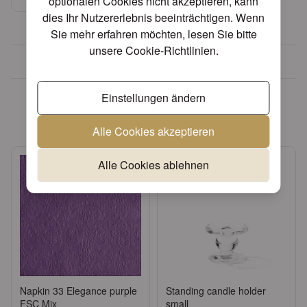
optionalen Cookies nicht akzeptieren, kann
dies Ihr Nutzererlebnis beeinträchtigen. Wenn
Sie mehr erfahren möchten, lesen Sie bitte
unsere
Cookie-Richtlinien
.
Über 30 Jahre Erfahrung
Diese Artikel könnten Ihnen
Einstellungen ändern
eventuell auch gefallen!
Alle Cookies akzeptieren
Alle Cookies ablehnen
Napkin 33 Elegance purple
Standing candle holder
FSC Mix
small