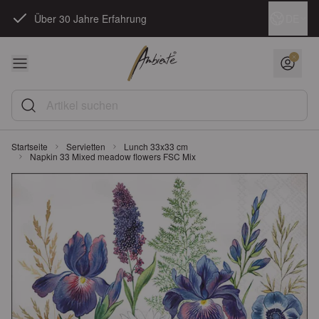
Zum Inhalt springen
Sprache
DE
Über 30 Jahre Erfahrung
Artikel suchen
Startseite
Servietten
Lunch 33x33 cm
Napkin 33 Mixed meadow flowers FSC Mix