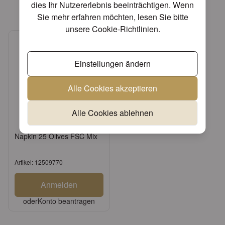
Verwandte Produkte
dies Ihr Nutzererlebnis beeinträchtigen. Wenn
Sie mehr erfahren möchten, lesen Sie bitte
unsere
Cookie-Richtlinien
.
Einstellungen ändern
Alle Cookies akzeptieren
Alle Cookies ablehnen
Napkin 25 Olives FSC Mix
Artikel: 12509770
Anmelden
oder
Konto beantragen