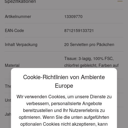
Spezifikationen
Artikelnummer
13309770
EAN-Code
8712159133721
Inhalt Verpackung
20 Servietten pro Päckchen
Tissue: 3-lagig, 100% FSC,
Material
chlorfrei gebleicht, Farben auf
Wasserbasis
Cookie-Richtlinien von Ambiente
Europe
Themen
Essen - Trinken
Wir verwenden Cookies, um unsere Dienste zu
Unterthema
Oliven
verbessern, personalisierte Angebote
bereitzustellen und Ihr Nutzererlebnis zu
Jahreszeit
Sommer
optimieren. Wenn Sie die unten aufgeführten
optionalen Cookies nicht akzeptieren, kann