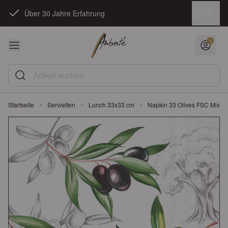
Zum Inhalt springen
Sprache
DE
Über 30 Jahre Erfahrung
Artikel suchen
Startseite
Servietten
Lunch 33x33 cm
Napkin 33 Olives FSC Mix