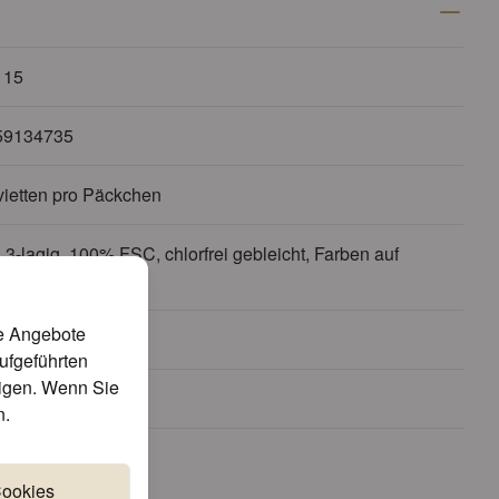
115
59134735
vietten pro Päckchen
 3-lagig, 100% FSC, chlorfrei gebleicht, Farben auf
basis
te Angebote
 - Pflanzen
aufgeführten
tigen. Wenn Sie
nblumen
n
.
r
Cookies