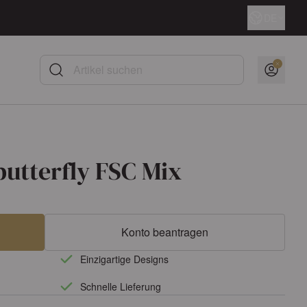
Sprache
DE
Artikel suchen
utterfly FSC Mix
Konto beantragen
Einzigartige Designs
Schnelle Lieferung