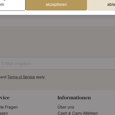
rn
akzeptieren
abl
Einzigartige Designs
Erstklassige Qua
E-Mail eingeben
and
Terms of Service
apply.
vice
Informationen
lte Fragen
Über uns
agen
Cash & Carry-Märkten