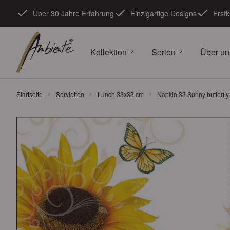
Zum Inhalt springen
Über 30 Jahre Erfahrung
Einzigartige Designs
Erstk
Kollektion
Serien
Über un
Startseite
Servietten
Lunch 33x33 cm
Napkin 33 Sunny butterfl