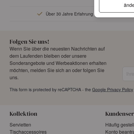
ände
Über 30 Jahre Erfahrung
Folgen Sie uns!
Wenn Sie über die neuesten Nachrichten auf
dem Laufenden bleiben oder unsere
Sonderangebote und Werbeaktionen erhalten
Ihre 
möchten, melden Sie sich an oder folgen Sie
uns.
This form is protected by reCAPTCHA - the
Google Privacy Policy
Kollektion
Kundenser
Servietten
Häufig gestel
Tischaccessoires
Konto beantr