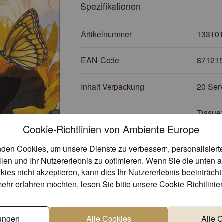
Spezifikationen
Artikelnummer
13310
EAN-Code
87121
Inhalt Verpackung
20 Ser
Tissue:
Material
Wasser
Cookie-Richtlinien von Ambiente Europe
den Cookies, um unsere Dienste zu verbessern, personalisier
Themen
Blumen
llen und Ihr Nutzererlebnis zu optimieren. Wenn Sie die unten 
kies nicht akzeptieren, kann dies Ihr Nutzererlebnis beeinträch
Unterthema
Sonne
ehr erfahren möchten, lesen Sie bitte unsere
Cookie-Richtlinie
Jahreszeit
Somme
lungen
Alle Cookies
Alle 