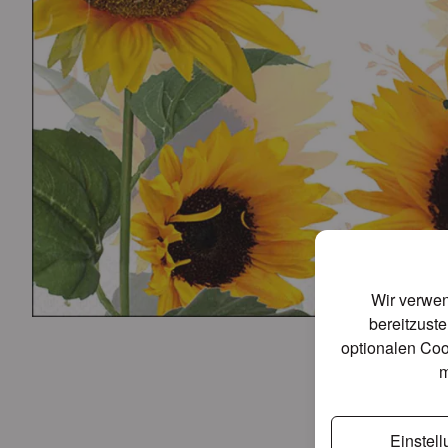
Wir verwen
bereitzuste
optionalen Coo
m
Einstel