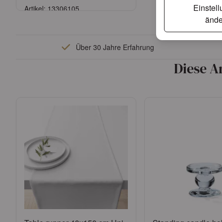
Einstel
Artikel: 13306105
ände
Anmelden
Über 30 Jahre Erfahrung
oder
Konto beantragen
Diese A