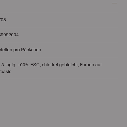
705
59092004
vietten pro Päckchen
 3-lagig, 100% FSC, chlorfrei gebleicht, Farben auf
basis