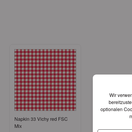
Wir verwen
bereitzuste
optionalen Coo
m
Napkin 33 Vichy red FSC
Mix