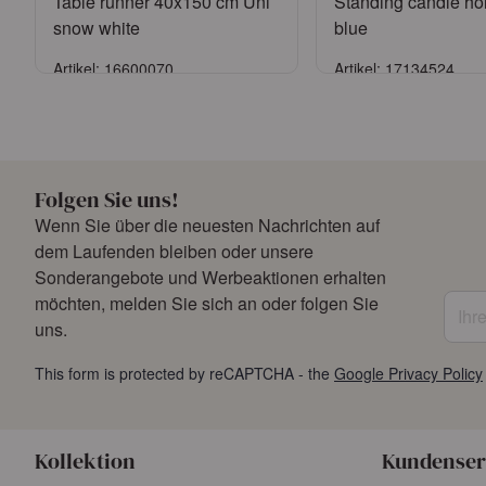
Table runner 40x150 cm Uni
Standing candle ho
snow white
blue
Artikel: 16600070
Artikel: 17134524
Anmelden
Anmelde
oder
Konto beantragen
oder
Konto bean
Folgen Sie uns!
Wenn Sie über die neuesten Nachrichten auf
dem Laufenden bleiben oder unsere
Sonderangebote und Werbeaktionen erhalten
Ihre 
möchten, melden Sie sich an oder folgen Sie
uns.
This form is protected by reCAPTCHA - the
Google Privacy Policy
Kollektion
Kundenser