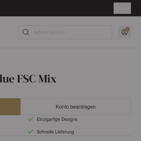
Sprache
DE
Artikel suchen
lue FSC Mix
Konto beantragen
Einzigartige Designs
Schnelle Lieferung