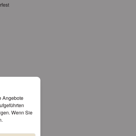
rfest
te Angebote
aufgeführten
tigen. Wenn Sie
n
.