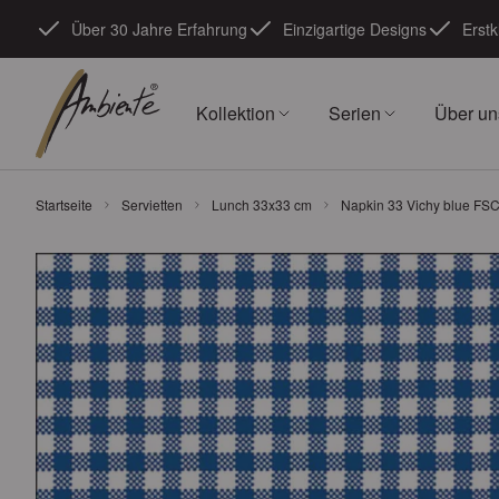
Zum Inhalt springen
Über 30 Jahre Erfahrung
Einzigartige Designs
Erstk
Kollektion
Serien
Über un
Startseite
Servietten
Lunch 33x33 cm
Napkin 33 Vichy blue FSC