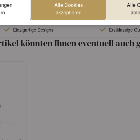
lungen
Alle Cookies
Alle 
rn
akzeptieren
abl
Einzigartige Designs
Erstklassige Qua
rtikel könnten Ihnen eventuell auch g