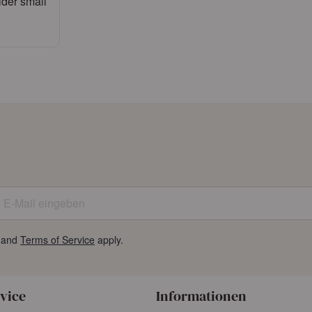
lder small
n
tragen
E-Mail eingeben
and
Terms of Service
apply.
vice
Informationen