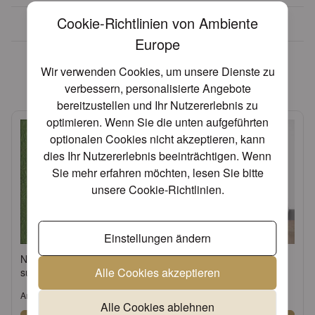
Cookie-Richtlinien von Ambiente
Über 30 Jahre Erfahrung
Europe
Diese Artikel könnten Ihnen
Wir verwenden Cookies, um unsere Dienste zu
eventuell auch gefallen!
verbessern, personalisierte Angebote
bereitzustellen und Ihr Nutzererlebnis zu
optimieren. Wenn Sie die unten aufgeführten
optionalen Cookies nicht akzeptieren, kann
dies Ihr Nutzererlebnis beeinträchtigen. Wenn
Sie mehr erfahren möchten, lesen Sie bitte
unsere
Cookie-Richtlinien
.
Einstellungen ändern
Napkin 33 Elegance
Table runner 40x150 cm
Alle Cookies akzeptieren
summer green FSC Mix
Uni snow white
Artikel: 13304933
Artikel: 16600070
Alle Cookies ablehnen