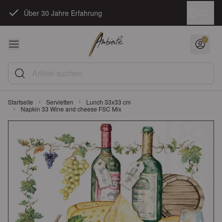
Zum Inhalt springen
Sprache
DE
Über 30 Jahre Erfahrung
Artikel suchen
Startseite
Servietten
Lunch 33x33 cm
Napkin 33 Wine and cheese FSC Mix