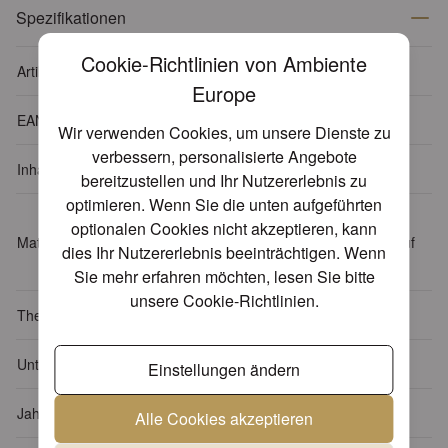
Spezifikationen
Cookie-Richtlinien von Ambiente
Artikelnummer
33313470
Europe
EAN-Code
8712159156362
Wir verwenden Cookies, um unsere Dienste zu
verbessern, personalisierte Angebote
Inhalt Verpackung
20 Servietten pro Päckchen
bereitzustellen und Ihr Nutzererlebnis zu
optimieren. Wenn Sie die unten aufgeführten
Tissue: 3-lagig, 100% FSC,
optionalen Cookies nicht akzeptieren, kann
Material
chlorfrei gebleicht, Farben auf
dies Ihr Nutzererlebnis beeinträchtigen. Wenn
Wasserbasis
Sie mehr erfahren möchten, lesen Sie bitte
unsere
Cookie-Richtlinien
.
Themen
Schnee - Eis
Unterthema
Engel
Einstellungen ändern
Jahreszeit
Winter
Alle Cookies akzeptieren