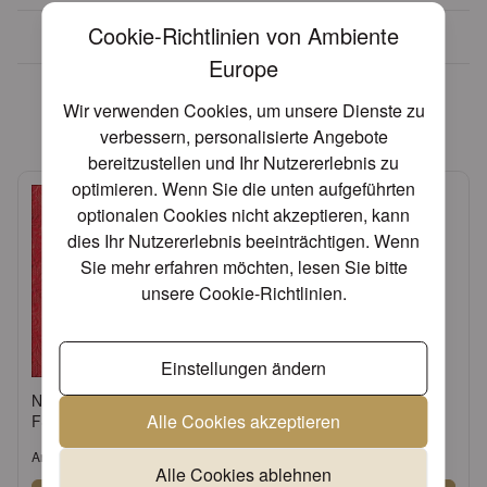
Cookie-Richtlinien von Ambiente
Über 30 Jahre Erfahrung
Europe
Diese Artikel könnten Ihnen
Wir verwenden Cookies, um unsere Dienste zu
eventuell auch gefallen!
verbessern, personalisierte Angebote
bereitzustellen und Ihr Nutzererlebnis zu
optimieren. Wenn Sie die unten aufgeführten
optionalen Cookies nicht akzeptieren, kann
dies Ihr Nutzererlebnis beeinträchtigen. Wenn
Sie mehr erfahren möchten, lesen Sie bitte
unsere
Cookie-Richtlinien
.
Einstellungen ändern
Napkin 33 Elegance red
Standing candle holder
Alle Cookies akzeptieren
FSC Mix
small
Artikel: 13305515
Artikel: 17134520
Alle Cookies ablehnen