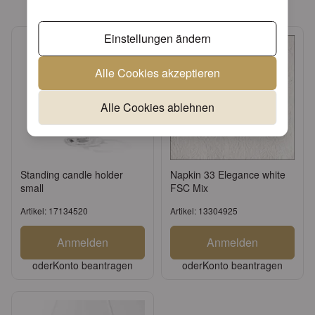
Einstellungen ändern
Alle Cookies akzeptieren
Alle Cookies ablehnen
Standing candle holder
Napkin 33 Elegance white
small
FSC Mix
Artikel: 17134520
Artikel: 13304925
Anmelden
Anmelden
oder
Konto beantragen
oder
Konto beantragen