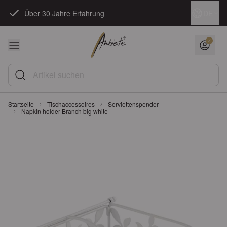
Zum Inhalt springen
Sprache
DE
Über 30 Jahre Erfahrung
Artikel suchen
Startseite
Tischaccessoires
Serviettenspender
Napkin holder Branch big white