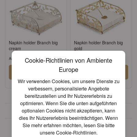
Napkin holder Branch big
Napkin holder Branch big
cream
gold
Artikel: 19402230
Cookie-Richtlinien von Ambiente
Artikel: 19402231
Europe
Anmelden
Anmelden
Wir verwenden Cookies, um unsere Dienste zu
oder
Konto beantragen
oder
Konto beantragen
verbessern, personalisierte Angebote
bereitzustellen und Ihr Nutzererlebnis zu
optimieren. Wenn Sie die unten aufgeführten
optionalen Cookies nicht akzeptieren, kann
Über 30 Jahre Erfahrung
dies Ihr Nutzererlebnis beeinträchtigen. Wenn
Diese Artikel könnten Ihnen
Sie mehr erfahren möchten, lesen Sie bitte
eventuell auch gefallen!
unsere
Cookie-Richtlinien
.