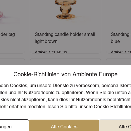
der big
Standing candle holder small
Standing 
light brown
blue
Artikel: 17134532
Artikel: 1
n
Anmelden
Cookie-Richtlinien von Ambiente Europe
tragen
oder
Konto beantragen
oder
K
den Cookies, um unsere Dienste zu verbessern, personalisier
llen und Ihr Nutzererlebnis zu optimieren. Wenn Sie die unten 
kies nicht akzeptieren, kann dies Ihr Nutzererlebnis beeinträch
ehr erfahren möchten, lesen Sie bitte unsere
Cookie-Richtlinie
lungen
Alle Cookies
Alle 