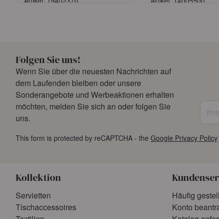
Artikel: 19402370
Artikel: 14005500
Anmelden
Anmelde
oder
Konto beantragen
oder
Konto bean
Folgen Sie uns!
Wenn Sie über die neuesten Nachrichten auf
dem Laufenden bleiben oder unsere
Sonderangebote und Werbeaktionen erhalten
Ihre 
möchten, melden Sie sich an oder folgen Sie
uns.
This form is protected by reCAPTCHA - the
Google Privacy Policy
Kollektion
Kundenser
Servietten
Häufig gestel
Tischaccessoires
Konto beantr
Textilien
Katalog anfo