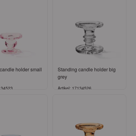
candle holder small
Standing candle holder big
grey
7134523
Artikel: 17134526
Anmelden
Anmelden
onto beantragen
oder
Konto beantragen