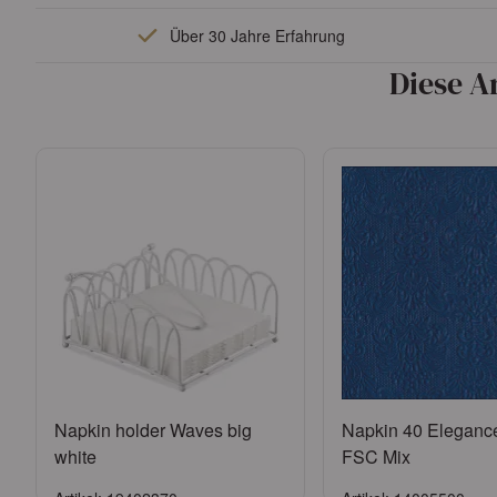
Anmelden
Anmelde
Über 30 Jahre Erfahrung
oder
Konto beantragen
oder
Konto bean
Diese A
Napkin holder Waves big
Napkin 40 Eleganc
white
FSC Mix