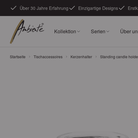
Zum Inhalt springen
Über 30 Jahre Erfahrung
Einzigartige Designs
Erstk
Kollektion
Serien
Über un
Startseite
Tischaccessoires
Kerzenhalter
Standing candle holde