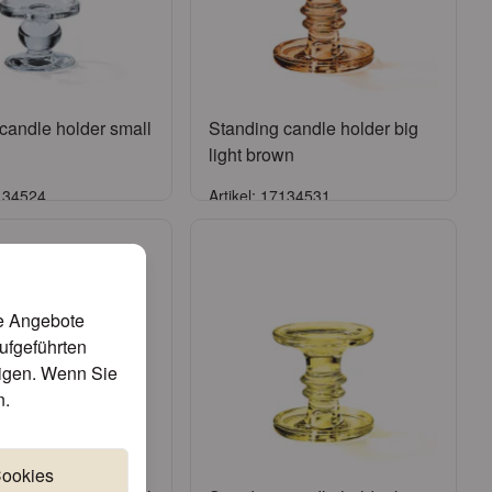
candle holder small
Standing candle holder big
light brown
7134524
Artikel: 17134531
Anmelden
Anmelden
onto beantragen
oder
Konto beantragen
te Angebote
aufgeführten
tigen. Wenn Sie
n
.
Cookies