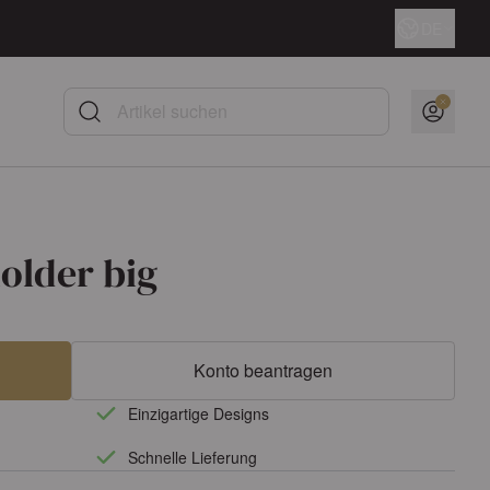
Sprache
DE
Artikel suchen
older big
Konto beantragen
Einzigartige Designs
Schnelle Lieferung