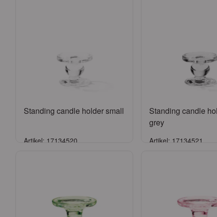
Standing candle holder small
Standing candle ho
grey
Artikel: 17134520
Artikel: 17134521
Anmelden
Anmelde
oder
Konto beantragen
oder
Konto bean