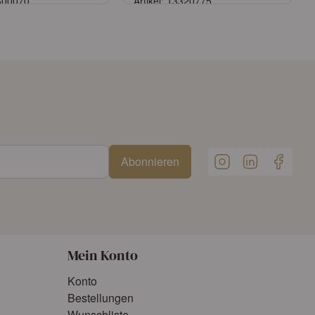
6600070
Artikel: 13320775
Anmelden
Anmelden
onto beantragen
oder
Konto beantragen
Abonnieren
Mein Konto
Konto
Bestellungen
Wunschliste