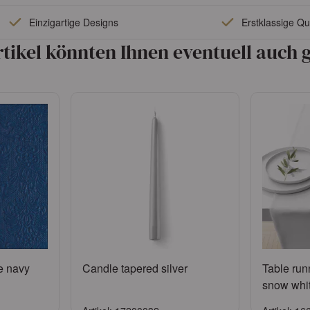
n
Anmelden
Einzigartige Designs
Erstklassige Qua
tragen
oder
Konto beantragen
rtikel könnten Ihnen eventuell auch g
e navy
Candle tapered silver
Table run
snow whi