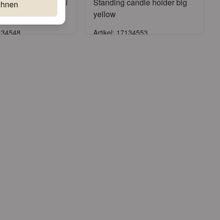
candle holder small
Standing candle holder big
ehnen
n
yellow
7134548
Artikel: 17134553
Anmelden
Anmelden
onto beantragen
oder
Konto beantragen