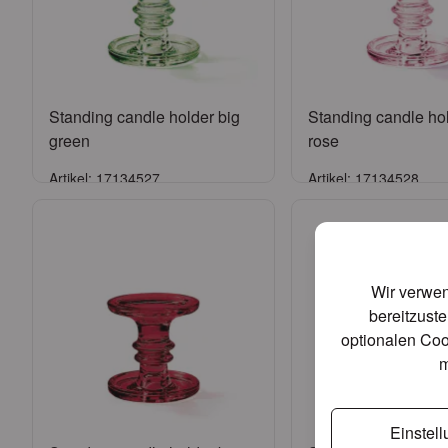
Standing candle holder big
Standing candle hol
green
rose
Artikel: 17134527
Artikel: 17134528
Anmelden
Anmelde
oder
Konto beantragen
oder
Konto bean
Wir verwen
bereitzuste
optionalen Coo
m
Einstel