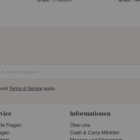
Artikel: 17200032
Artikel: 1
n
Anmelden
tragen
oder
Konto beantragen
oder
K
E-Mail eingeben
and
Terms of Service
apply.
vice
Informationen
lte Fragen
Über uns
agen
Cash & Carry-Märkten
rdern
Messen und Showroom