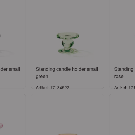
lder small
Standing candle holder small
Standing 
green
rose
Artikel: 17134522
Artikel: 1
n
Anmelden
tragen
oder
Konto beantragen
oder
K