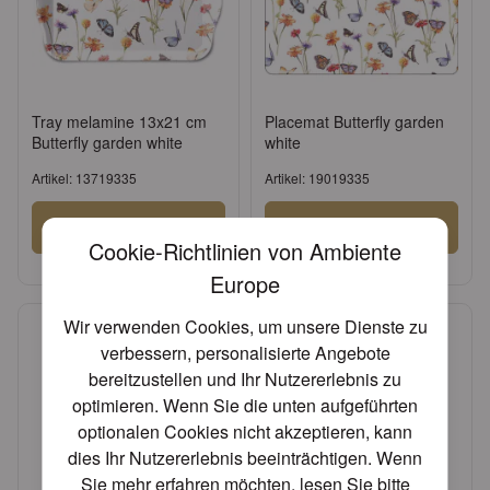
Tray melamine 13x21 cm
Placemat Butterfly garden
Butterfly garden white
white
Artikel: 13719335
Artikel: 19019335
Anmelden
Anmelden
Cookie-Richtlinien von Ambiente
oder
Konto beantragen
oder
Konto beantragen
Europe
Wir verwenden Cookies, um unsere Dienste zu
verbessern, personalisierte Angebote
bereitzustellen und Ihr Nutzererlebnis zu
optimieren. Wenn Sie die unten aufgeführten
optionalen Cookies nicht akzeptieren, kann
dies Ihr Nutzererlebnis beeinträchtigen. Wenn
Sie mehr erfahren möchten, lesen Sie bitte