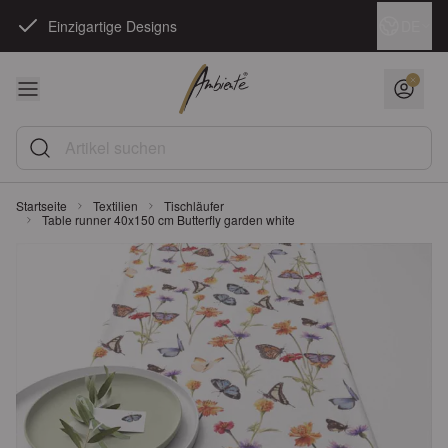
Zum Inhalt springen
Sprache
DE
Einzigartige Designs
Artikel suchen
Startseite
Textilien
Tischläufer
Table runner 40x150 cm Butterfly garden white