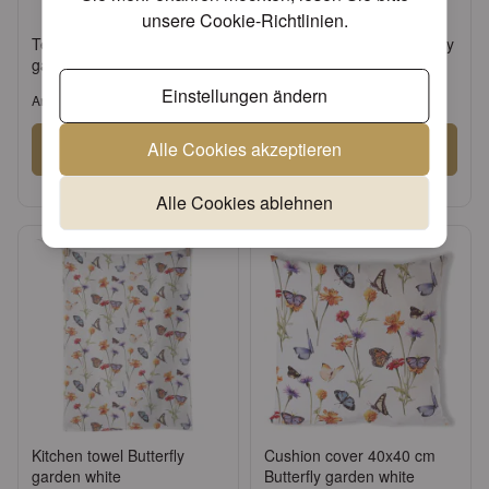
unsere
Cookie-Richtlinien
.
Tea light holder Butterfly
Water glass 0.25 L Butterfly
garden white
garden white
Einstellungen ändern
Artikel: 17319335
Artikel: 14319335
Alle Cookies akzeptieren
Anmelden
Anmelden
oder
Konto beantragen
oder
Konto beantragen
Alle Cookies ablehnen
Kitchen towel Butterfly
Cushion cover 40x40 cm
garden white
Butterfly garden white