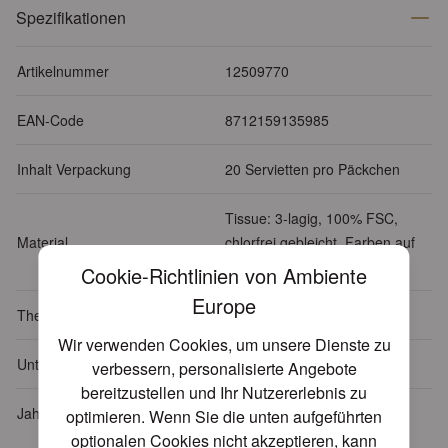
Spezifikationen
Artikelnummer
12509770
EAN-Code
8712159135985
Inhalt Verpackung
20 Servietten pro Päckchen
Tissue: 3-lagig, 100% FSC,
Material
chlorfrei gebleicht, Farben auf
Wasserbasis
Cookie-Richtlinien von Ambiente
Europe
Themen
Essen - Trinken
Wir verwenden Cookies, um unsere Dienste zu
Unterthema
Oliven
verbessern, personalisierte Angebote
bereitzustellen und Ihr Nutzererlebnis zu
Jahreszeit
Sommer
optimieren. Wenn Sie die unten aufgeführten
optionalen Cookies nicht akzeptieren, kann