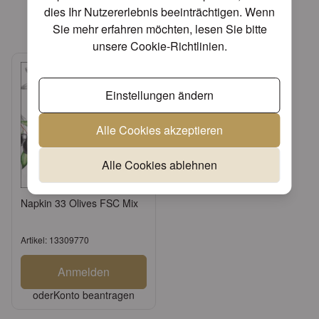
dies Ihr Nutzererlebnis beeinträchtigen. Wenn
Verwandte Produkte
Sie mehr erfahren möchten, lesen Sie bitte
unsere
Cookie-Richtlinien
.
Einstellungen ändern
Alle Cookies akzeptieren
Alle Cookies ablehnen
Napkin 33 Olives FSC Mix
Artikel: 13309770
Anmelden
oder
Konto beantragen