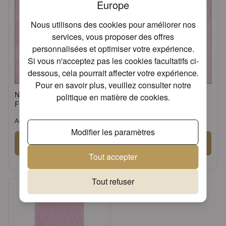
Europe
Nous utilisons des cookies pour améliorer nos
services, vous proposer des offres
personnalisées et optimiser votre expérience.
Si vous n'acceptez pas les cookies facultatifs ci-
dessous, cela pourrait affecter votre expérience.
Pour en savoir plus, veuillez consulter notre
Napkin 33 Elegance rose
Napkin 40 Elegance rose
politique en matière de cookies
.
FSC Mix
FSC Mix
Article: 13304928
Article: 14004928
Modifier les paramètres
Se connecter
Se connecter
Tout accepter
ou
Demander un compte
ou
Demander un compte
Tout refuser