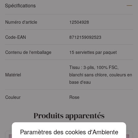
Spécifications
Numéro d'article
12504928
Code-EAN
8712159092523
Contenu de l'emballage
15 serviettes par paquet
Tissu : 3-plis, 100% FSC,
Matériel
blanchi sans chlore, couleurs en
base d'eau
Couleur
Rose
Produits apparentés
Paramètres des cookies d'Ambiente