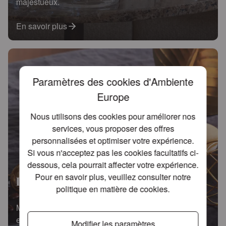
majestueux.
En savoir plus
Paramètres des cookies d'Ambiente
Europe
Nous utilisons des cookies pour améliorer nos
services, vous proposer des offres
personnalisées et optimiser votre expérience.
Si vous n'acceptez pas les cookies facultatifs ci-
dessous, cela pourrait affecter votre expérience.
Pour en savoir plus, veuillez consulter notre
Lovely chickadee
politique en matière de cookies
.
Mésanges charmantes sur une palette moderne noire
et blanche pour un intérieur intemporel.
Modifier les paramètres