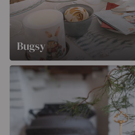
Bugsy
Bugsy invite un adorable petit lapin sous la neige à la 
hivernal tout en douceur et les subtiles boules de Noël
confèrent à cette série une allure chaleureuse et ludiqu
instantanément de l'ambiance à chaque moment de par
En savoir plus