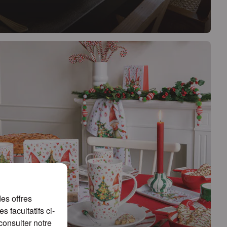
e comment un détail simple peut devenir une véritable
 rouge élégant est au cœur du design et confère à
stive et stylée.
es offres
 facultatifs ci-
consulter notre