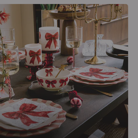
design ludique et reconnaissable à la table de Noël,
r. Son allure chaleureuse et ses illustrations joyeuses
sible qui suscitera immédiatement un sourire chez vos