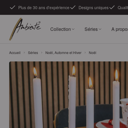
Skip to Content
Plus de 30 ans d'expérience
Designs uniques
Quali
Collection
Séries
A propo
Accueil
Séries
Noël, Automne et Hiver
Noël