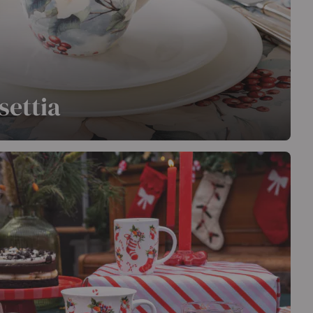
settia
ète le grand classique de l’étoile de Noël dans une
, exhalant calme et raffinement pour s'adapter avec
 hivernale.