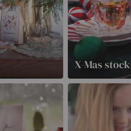
X-Mas stock
uvenirs de Noël sous la
Chaussettes classiques re
festive.
En savoir plus