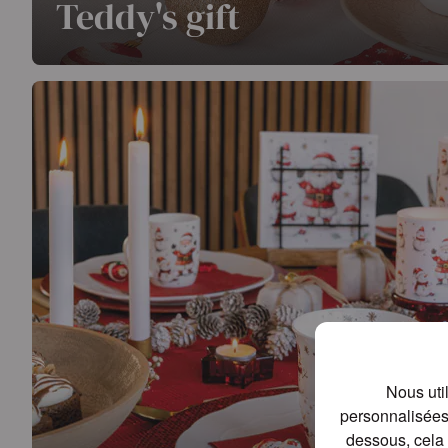
Teddy's gift
Un design d'hiver réconfortant où un ours en peluche 
place centrale, évoquant instantanément un sentiment d
convivialité.
En savoir plus
Nous uti
personnalisées 
dessous, cela 