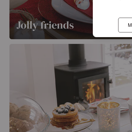
Jolly friends
M
Jolly friends est une série qui insufflera instantanément 
design met en scène le Père Noël entouré de bonhomme
couleurs rouge et blanc, alliées à des illustrations plei
esthétique attrayante qui s'inscrit parfaitement dans la c
En savoir plus