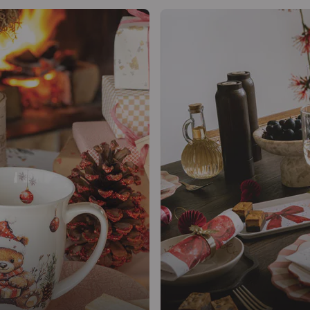
 de douceur grâce à la série
La série Anton apporte un 
est à l'honneur, entouré de
mettant le teckel à l'honneu
en un ensemble douillet.
forment un ensemble acces
clients.
En savoir plus