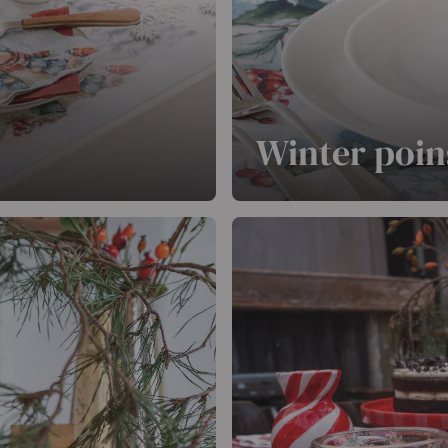
Winter poin
table de Noël. Le fond
Winter poinsettia réinterpr
 présentes dans le design
version blanche et moderne
e, qui apporte
élégance à toute la période
tage.
En savoir plus