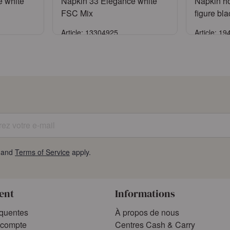
e white
Napkin 33 Elegance white
Napkin ho
FSC Mix
figure bla
Article: 13304925
Article: 1
er
Se connecter
S
compte
ou
Demander un compte
ou
Dem
z votre e-mail
and
Terms of Service
apply.
ient
Informations
équentes
À propos de nous
compte
Centres Cash & Carry