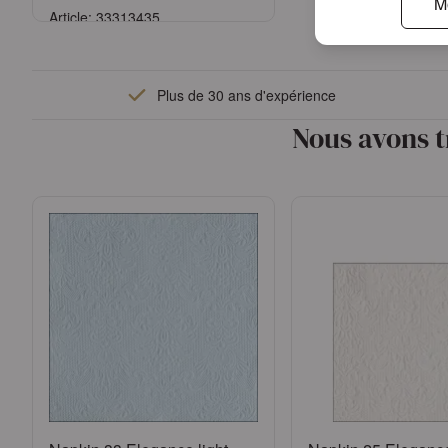
M
Article: 33313435
Se connecter
Plus de 30 ans d'expérience
ou
Demander un compte
Nous avons t