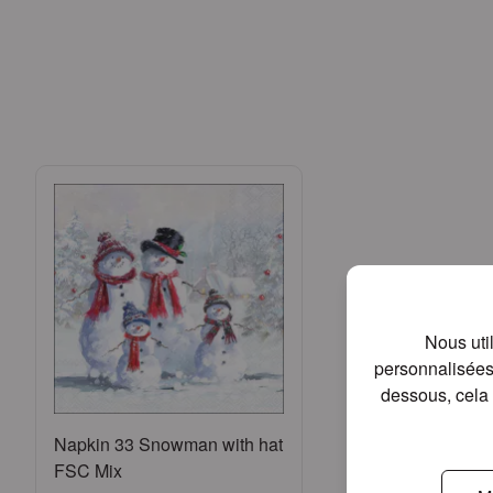
Nous uti
personnalisées 
dessous, cela 
Napkin 33 Snowman with hat
FSC Mix