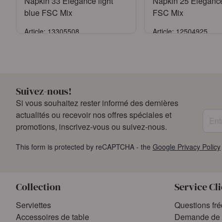
Napkin 33 Elegance light
Napkin 25 Eleganc
blue FSC Mix
FSC Mix
Article: 13305508
Article: 12504925
Se connecter
Se connect
ou
Demander un compte
ou
Demander un 
Suivez-nous!
Si vous souhaitez rester informé des dernières
Entre
actualités ou recevoir nos offres spéciales et
promotions, inscrivez-vous ou suivez-nous.
This form is protected by reCAPTCHA - the
Google Privacy Policy
Collection
Service Cl
Serviettes
Questions fr
Accessoires de table
Demande de 