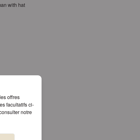
n with hat
es offres
 facultatifs ci-
consulter notre