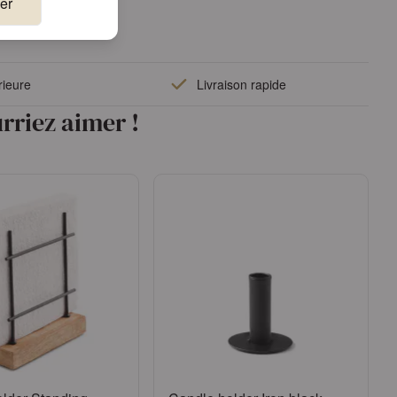
er
rieure
Livraison rapide
rriez aimer !