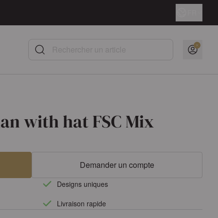
Langue
FR
Rechercher un article
n with hat FSC Mix
Demander un compte
Designs uniques
Livraison rapide