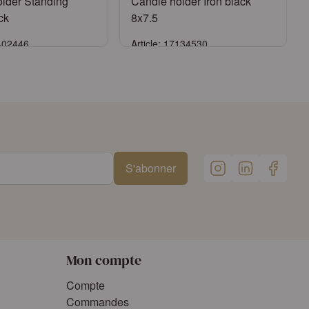
lder Standing
Candle holder Iron black
ck
8x7.5
9402446
Article: 17134530
e connecter
Se connecter
ander un compte
ou
Demander un compte
S'abonner
Mon compte
Compte
Commandes