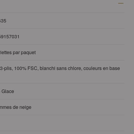
435
59157031
iettes par paquet
 3-plis, 100% FSC, blanchi sans chlore, couleurs en base
- Glace
mmes de neige