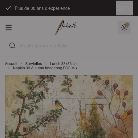
Skip to Content
Langue
FR
Plus de 30 ans d'expérience
Rechercher un article
Accueil
Serviettes
Lunch 33x33 cm
Napkin 33 Autumn hedgehog FSC Mix