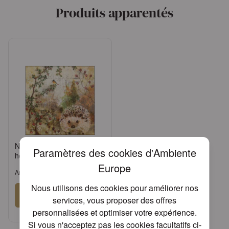
Produits apparentés
Napkin 25 Autumn
Paramètres des cookies d'Ambiente
hedgehog FSC Mix
Europe
Article: 12514450
Nous utilisons des cookies pour améliorer nos
Se connecter
services, vous proposer des offres
personnalisées et optimiser votre expérience.
ou
Demander un compte
Si vous n'acceptez pas les cookies facultatifs ci-