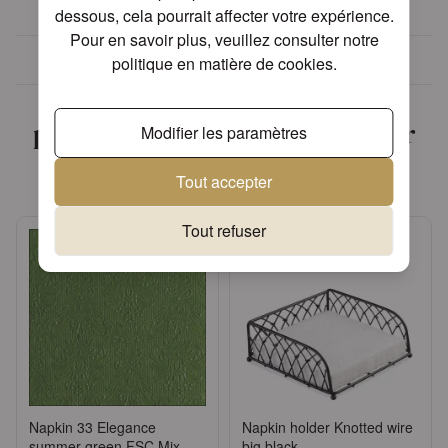
dessous, cela pourrait affecter votre expérience.
Pour en savoir plus, veuillez consulter notre
Plus de 30 ans d'expérience
politique en matière de cookies
.
Nous avons trouvé d'autres
produits que vous pourriez aimer
Modifier les paramètres
!
Tout accepter
Tout refuser
Napkin 33 Elegance
Napkin holder Knotted wire
summer green FSC Mix
big black