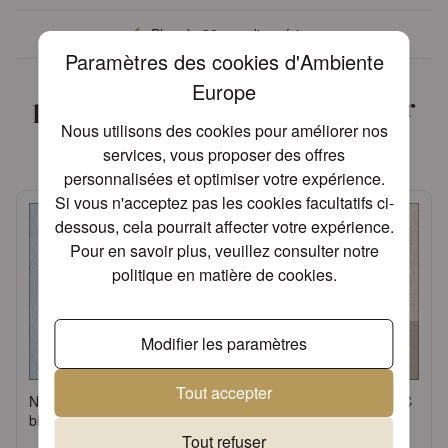
Plus de 30 ans d'expérience
Paramètres des cookies d'Ambiente
Nous avons trouvé d'autres
Europe
produits que vous pourriez aimer
Nous utilisons des cookies pour améliorer nos
!
services, vous proposer des offres
personnalisées et optimiser votre expérience.
Si vous n'acceptez pas les cookies facultatifs ci-
dessous, cela pourrait affecter votre expérience.
Pour en savoir plus, veuillez consulter notre
politique en matière de cookies
.
Modifier les paramètres
Tout accepter
Napkin 33 Elegance light
Napkin 33 Linen sand FSC
blue FSC Mix
Mix
Tout refuser