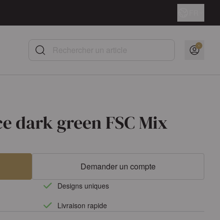
Langue
FR
Rechercher un article
ce dark green FSC Mix
Demander un compte
Designs uniques
Livraison rapide