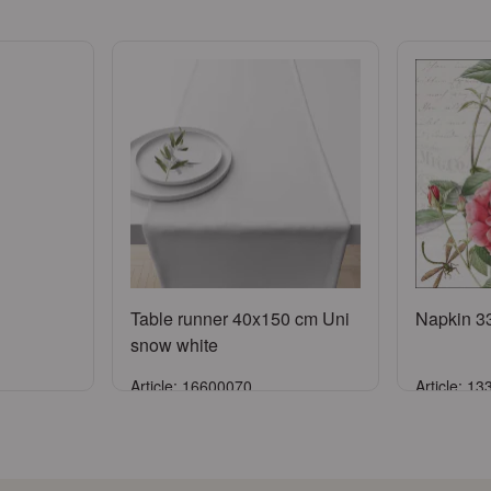
Table runner 40x150 cm Uni
Napkin 3
snow white
Article: 16600070
Article: 1
er
Se connecter
S
compte
ou
Demander un compte
ou
Dem