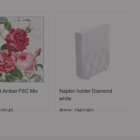
3 Amber FSC Mix
Napkin holder Diamond
white
3318145
Article: 19402461
e connecter
Se connecter
ander un compte
ou
Demander un compte