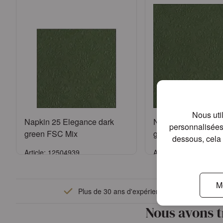
Nous uti
Napkin 25 Elegance dark
Napkin 40 Eleganc
personnalisées 
green FSC Mix
green FSC Mix
dessous, cela 
Article: 12504939
Article: 14004939
Se connecter
Se connect
M
Plus de 30 ans d'expérience
ou
Demander un compte
ou
Demander un 
Nous avons t