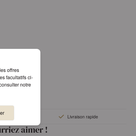
es offres
 facultatifs ci-
consulter notre
er
rieure
Livraison rapide
rriez aimer !