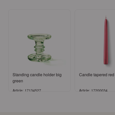
Standing candle holder big
Candle tapered red
green
Article: 17134527
Article: 17200034
Se connecter
Se connect
ou
Demander un compte
ou
Demander un 