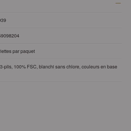
939
59098204
iettes par paquet
 3-plis, 100% FSC, blanchi sans chlore, couleurs en base