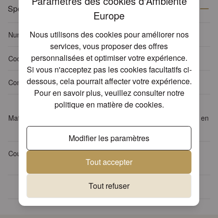
Paramètres des cookies d'Ambiente
Spécifications
Europe
Nous utilisons des cookies pour améliorer nos
Numéro d'article
13307905
services, vous proposer des offres
personnalisées et optimiser votre expérience.
Code-EAN
8712159116830
Si vous n'acceptez pas les cookies facultatifs ci-
dessous, cela pourrait affecter votre expérience.
Contenu de l'emballage
15 serviettes par paquet
Pour en savoir plus, veuillez consulter notre
politique en matière de cookies
.
Tissu : 3-plis, 100% FSC,
Matériel
blanchi sans chlore, couleurs en
base d'eau
Modifier les paramètres
Couleur
Violet
Tout accepter
Tout refuser
Plus de 30 ans d'expérience