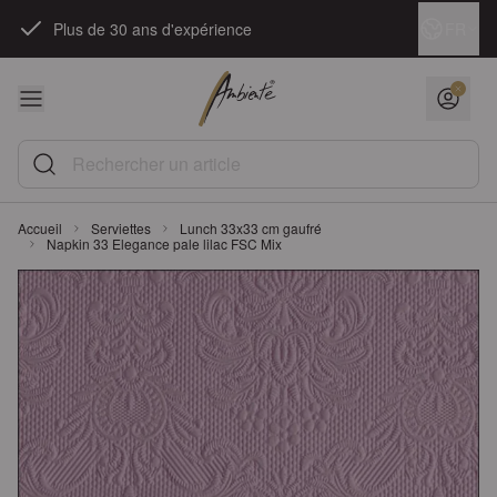
Skip to Content
Langue
FR
Plus de 30 ans d'expérience
Rechercher un article
Accueil
Serviettes
Lunch 33x33 cm gaufré
Napkin 33 Elegance pale lilac FSC Mix