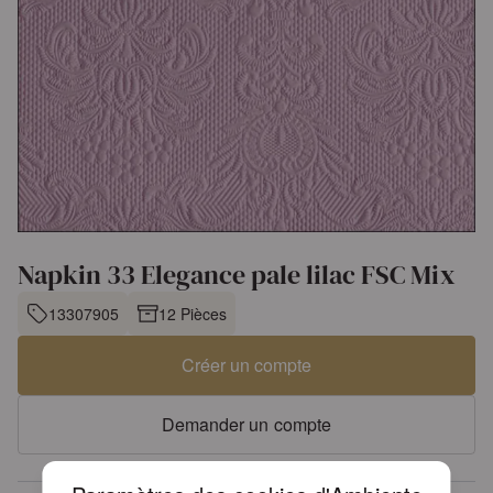
Napkin 33 Elegance pale lilac FSC Mix
13307905
12 Pièces
Créer un compte
Demander un compte
Plus de 30 ans d'expérience