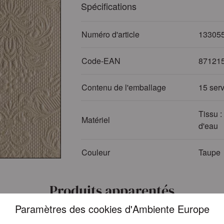
Spécifications
Numéro d'article
13305
Code-EAN
87121
Contenu de l'emballage
15 serv
Tissu :
Matériel
d'eau
Couleur
Taupe
Produits apparentés
Paramètres des cookies d'Ambiente Europe