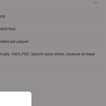
509
59097832
iettes par paquet
 3-plis, 100% FSC, blanchi sans chlore, couleurs en base