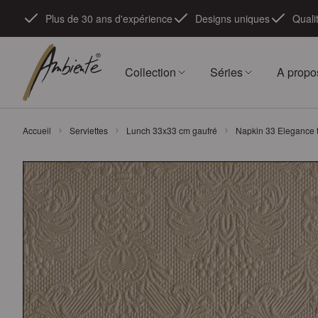
Skip to Content
Plus de 30 ans d'expérience
Designs uniques
Quali
Collection
Séries
A propo
Accueil
Serviettes
Lunch 33x33 cm gaufré
Napkin 33 Elegance 