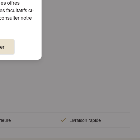
es offres
 facultatifs ci-
consulter notre
er
rieure
Livraison rapide