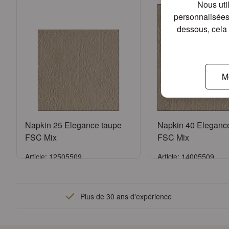
Nous uti
personnalisées 
dessous, cela 
M
Napkin 25 Elegance taupe
Napkin 40 Eleganc
FSC Mix
FSC Mix
Article: 12505509
Article: 14005509
Se connecter
Se connect
Plus de 30 ans d'expérience
ou
Demander un compte
ou
Demander un 