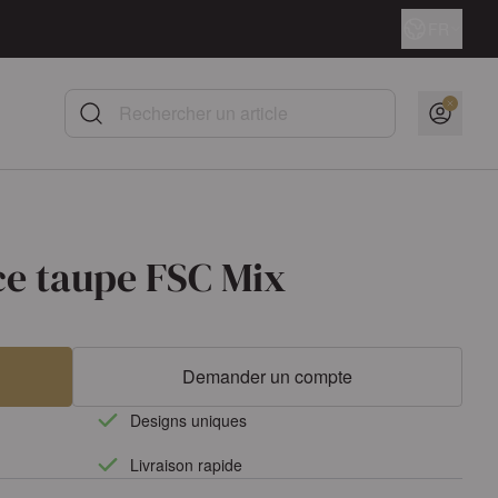
Langue
FR
Rechercher un article
ce taupe FSC Mix
Demander un compte
Designs uniques
Livraison rapide