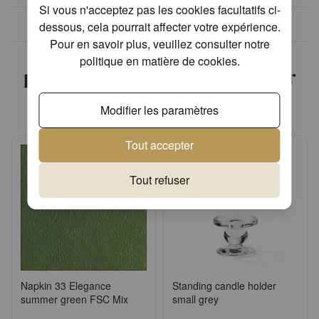
Si vous n'acceptez pas les cookies facultatifs ci-
Plus de 30 ans d'expérience
dessous, cela pourrait affecter votre expérience.
Pour en savoir plus, veuillez consulter notre
Nous avons trouvé d'autres
politique en matière de cookies
.
produits que vous pourriez aimer
!
Modifier les paramètres
Tout accepter
Tout refuser
Napkin 33 Elegance
Standing candle holder
summer green FSC Mix
small grey