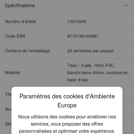
Spécifications
Numéro d'article
13313945
Code-EAN
8712159160987
Contenu de l'emballage
20 serviettes par paquet
Tissu : 3-plis, 100% FSC,
Matériel
blanchi sans chlore, couleurs en
base d'eau
Thèmes
Animaux
Paramètres des cookies d'Ambiente
Europe
Sous-thème
Animaux - Autres
Nous utilisons des cookies pour améliorer nos
services, vous proposer des offres
Saison
Été
personnalisées et optimiser votre expérience.