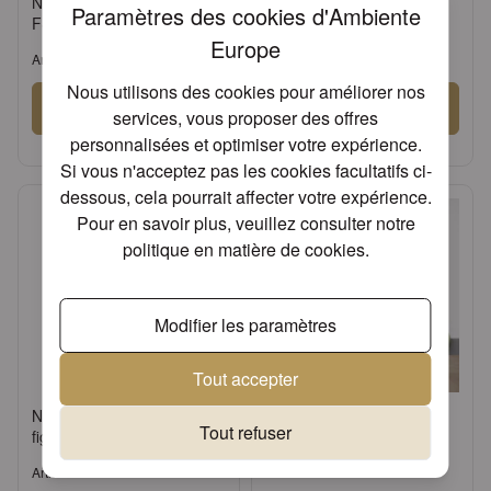
Napkin 33 Elegance vanilla
Standing candle holder
Paramètres des cookies d'Ambiente
FSC Mix
small green
Europe
Article: 13311107
Article: 17134522
Nous utilisons des cookies pour améliorer nos
Se connecter
Se connecter
services, vous proposer des offres
personnalisées et optimiser votre expérience.
ou
Demander un compte
ou
Demander un compte
Si vous n'acceptez pas les cookies facultatifs ci-
dessous, cela pourrait affecter votre expérience.
Pour en savoir plus, veuillez consulter notre
politique en matière de cookies
.
Modifier les paramètres
Tout accepter
Napkin holder Standing
Table runner 40x150 cm
Tout refuser
figure cream
Uni celadon green
Article: 19402445
Article: 16600075