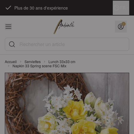
Skip to Content
Langue
FR
Plus de 30 ans d'expérience
Rechercher un article
Accueil
Serviettes
Lunch 33x33 cm
Napkin 33 Spring scene FSC Mix