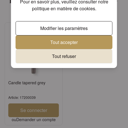
Pour en savoir plus, veuillez consulter notre
!
politique en matière de cookies
.
Modifier les paramètres
Tout accepter
Tout refuser
Candle tapered grey
Article: 17200039
Se connecter
ou
Demander un compte