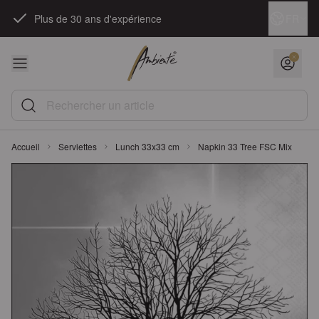
Skip to Content
Langue
FR
Plus de 30 ans d'expérience
Rechercher un article
Accueil
Serviettes
Lunch 33x33 cm
Napkin 33 Tree FSC Mix