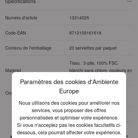
Spécifications
Numéro d'article
13314025
Code-EAN
8712159161618
Contenu de l'emballage
20 serviettes par paquet
Tissu : 3-plis, 100% FSC,
Matériel
blanchi sans chlore, couleurs en
base d'eau
Paramètres des cookies d'Ambiente
Europe
Occasion
Deuil
Nous utilisons des cookies pour améliorer nos
services, vous proposer des offres
Plus de 30 ans d'expérience
personnalisées et optimiser votre expérience.
Nous avons trouvé d'autres
Si vous n'acceptez pas les cookies facultatifs ci-
dessous, cela pourrait affecter votre expérience.
produits que vous pourriez aimer