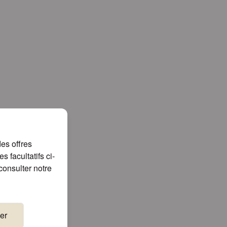
es offres
 facultatifs ci-
consulter notre
er