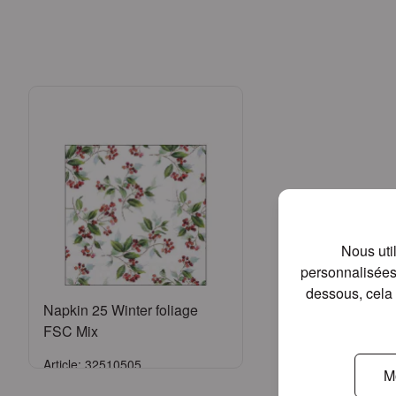
Nous uti
personnalisées 
dessous, cela 
Napkin 25 Winter foliage
FSC Mix
Article: 32510505
M