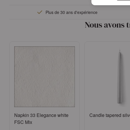
Se connecter
Plus de 30 ans d'expérience
ou
Demander un compte
Nous avons t
Napkin 33 Elegance white
Candle tapered silv
FSC Mix