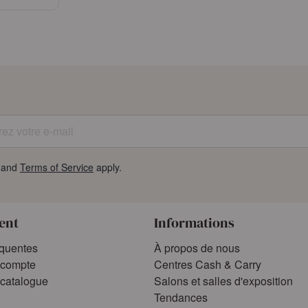
er
compte
z votre e-mail
and
Terms of Service
apply.
ient
Informations
équentes
À propos de nous
compte
Centres Cash & Carry
catalogue
Salons et salles d'exposition
Tendances