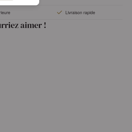
rieure
Livraison rapide
rriez aimer !