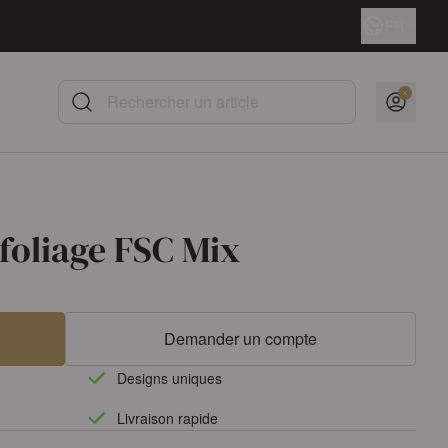
Langue
FR
Rechercher un article
foliage FSC Mix
Demander un compte
Designs uniques
Livraison rapide