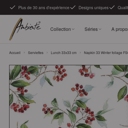
Skip to Content
Plus de 30 ans d'expérience
Designs uniques
Quali
Collection
Séries
A propo
Accueil
Serviettes
Lunch 33x33 cm
Napkin 33 Winter foliage F