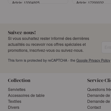
Article: 13304925
Article: 17200032
Se connecter
Se connect
ou
Demander un compte
ou
Demander un 
Suivez-nous!
Si vous souhaitez rester informé des dernières
Entre
actualités ou recevoir nos offres spéciales et
promotions, inscrivez-vous ou suivez-nous.
This form is protected by reCAPTCHA - the
Google Privacy Policy
Collection
Service Cl
Serviettes
Questions fr
Accessoires de table
Demande de 
Textiles
Demande de 
Divers
Contact