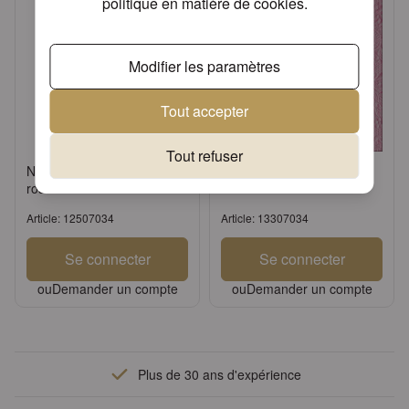
politique en matière de cookies
.
Modifier les paramètres
Tout accepter
Tout refuser
Napkin 25 Elegance pale
Napkin 33 Elegance pale
rose FSC Mix
rose FSC Mix
Article: 12507034
Article: 13307034
Se connecter
Se connecter
ou
Demander un compte
ou
Demander un compte
Plus de 30 ans d'expérience