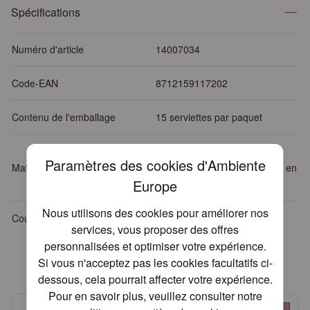
Spécifications
Numéro d'article
14007034
Code-EAN
8712159117202
Contenu de l'emballage
15 serviettes par paquet
Tissu : 3-plis, 100% FSC,
Paramètres des cookies d'Ambiente
Matériel
blanchi sans chlore, couleurs en
Europe
base d'eau
Nous utilisons des cookies pour améliorer nos
Couleur
Rose
services, vous proposer des offres
personnalisées et optimiser votre expérience.
Produits apparentés
Si vous n'acceptez pas les cookies facultatifs ci-
dessous, cela pourrait affecter votre expérience.
Pour en savoir plus, veuillez consulter notre