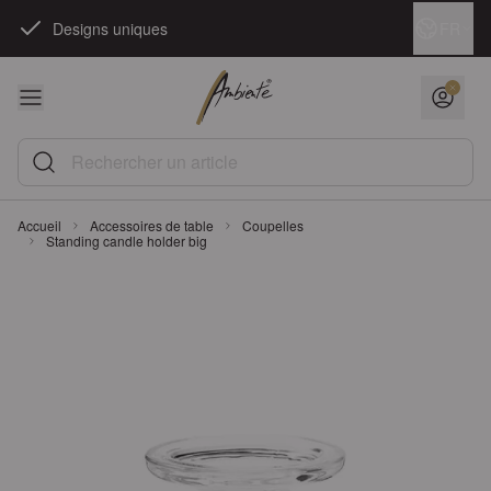
Skip to Content
Langue
FR
Designs uniques
Rechercher un article
Accueil
Accessoires de table
Coupelles
Standing candle holder big