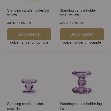
Standing candle holder big
Standing candle holder
yellow
small yellow
Article: 17134553
Article: 17134552
Se connecter
Se connecter
ou
Demander un compte
ou
Demander un compte
Standing candle holder
Standing candle holder big
small lila
lila