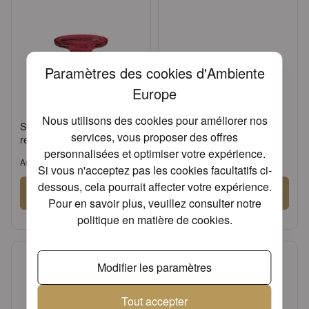
Paramètres des cookies d'Ambiente
Europe
Nous utilisons des cookies pour améliorer nos
Standing candle holder big
Standing candle holder
services, vous proposer des offres
red
small red
personnalisées et optimiser votre expérience.
Article: 17134551
Article: 17134550
Si vous n'acceptez pas les cookies facultatifs ci-
dessous, cela pourrait affecter votre expérience.
Se connecter
Se connecter
Pour en savoir plus, veuillez consulter notre
ou
Demander un compte
ou
Demander un compte
politique en matière de cookies
.
Modifier les paramètres
Tout accepter