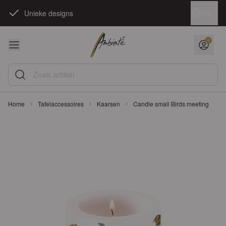
Ga naar de inhoud
Taal
NL
Unieke designs
Zoek artikel
Home
Tafelaccessoires
Kaarsen
Candle small Birds meeting