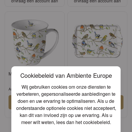
of
Vraag een account aan
of
Vraag een account aan
Mug 0.4 L Birds meeting
Tray melamine 13x21 cm
Cookiebeleid van Ambiente Europe
Birds meeting
Wij gebruiken cookies om onze diensten te
Artikel: 18414975
Artikel: 13714975
verbeteren, gepersonaliseerde aanbiedingen te
doen en uw ervaring te optimaliseren. Als u de
Aanmelden
Aanmelden
onderstaande optionele cookies niet accepteert,
of
Vraag een account aan
of
Vraag een account aan
kan dit van invloed zijn op uw ervaring. Als u
meer wilt weten, lees dan het
cookiebeleid
.