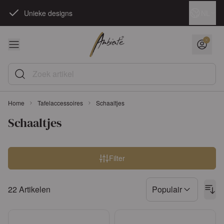
Ga naar de inhoud
Taal
NL
Unieke designs
Zoek artikel
Home
Tafelaccessoires
Schaaltjes
Schaaltjes
Overslaan naar productlijst
Filter
22
Artikelen
Populair
Sorteren op