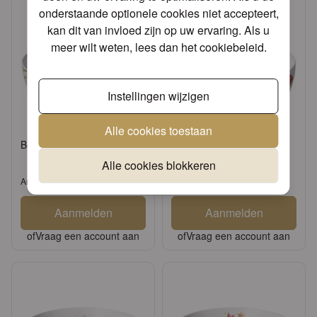
onderstaande optionele cookies niet accepteert,
kan dit van invloed zijn op uw ervaring. Als u
meer wilt weten, lees dan het
cookiebeleid
.
Instellingen wijzigen
Alle cookies toestaan
Bowl Jungle leaves white
Bowl Fancy bow red/white
Alle cookies blokkeren
Artikel: 14818215
Artikel: 34821325
Aanmelden
Aanmelden
of
Vraag een account aan
of
Vraag een account aan