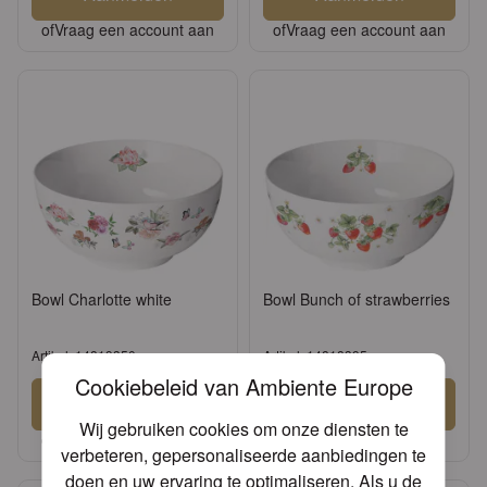
of
Vraag een account aan
of
Vraag een account aan
Bowl Charlotte white
Bowl Bunch of strawberries
Artikel: 14819350
Artikel: 14818395
Cookiebeleid van Ambiente Europe
Aanmelden
Aanmelden
Wij gebruiken cookies om onze diensten te
of
Vraag een account aan
of
Vraag een account aan
verbeteren, gepersonaliseerde aanbiedingen te
doen en uw ervaring te optimaliseren. Als u de