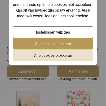
onderstaande optionele cookies niet accepteert,
kan dit van invloed zijn op uw ervaring. Als u
meer wilt weten, lees dan het
cookiebeleid
.
Instellingen wijzigen
Alle cookies toestaan
Napkin GT Tree in snow
Napkin GT Colourful leaves
FSC Mix
FSC Mix
Alle cookies blokkeren
Artikel: 31121190
Artikel: 11120830
Aanmelden
Aanmelden
of
Vraag een account aan
of
Vraag een account aan