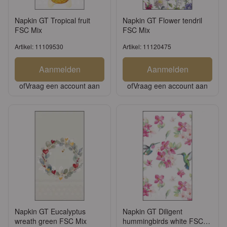
Napkin GT Tropical fruit
Napkin GT Flower tendril
FSC Mix
FSC Mix
Artikel: 11109530
Artikel: 11120475
Aanmelden
Aanmelden
of
Vraag een account aan
of
Vraag een account aan
Napkin GT Eucalyptus
Napkin GT Diligent
wreath green FSC Mix
hummingbirds white FSC