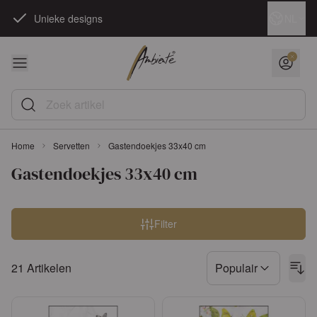
Ga naar de inhoud
Taal
NL
Unieke designs
Zoek artikel
Home
Servetten
Gastendoekjes 33x40 cm
Gastendoekjes 33x40 cm
Overslaan naar productlijst
Filter
21
Artikelen
Populair
Sorteren op