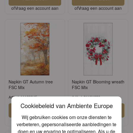
of
Vraag een account aan
of
Vraag een account aan
Napkin GT Autumn tree
Napkin GT Blooming wreath
FSC Mix
FSC Mix
Artikel: 11120945
Artikel: 31121030
Cookiebeleid van Ambiente Europe
Aanmelden
Aanmelden
Wij gebruiken cookies om onze diensten te
of
Vraag een account aan
of
Vraag een account aan
verbeteren, gepersonaliseerde aanbiedingen te
doen en uw ervaring te optimaliseren. Als u de