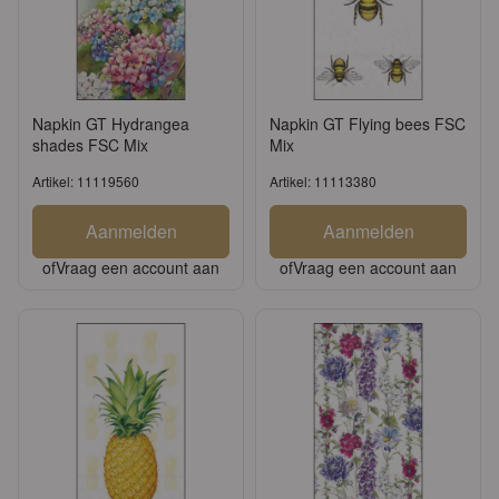
Napkin GT Hydrangea
Napkin GT Flying bees FSC
shades FSC Mix
Mix
Artikel: 11119560
Artikel: 11113380
Aanmelden
Aanmelden
of
Vraag een account aan
of
Vraag een account aan