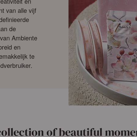
ativiteit en
 van alle vijf
efinieerde
aan de
 van Ambiente
breid en
emakkelijk te
ndverbruiker.
collection of beautiful mome