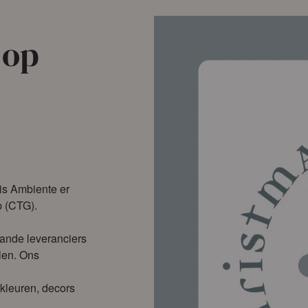
 op
 is Ambiente er
p (CTG).
ande leveranciers
elen. Ons
 kleuren, decors