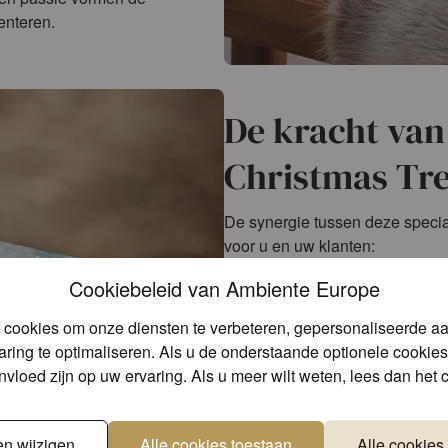
enteren.
De kracht van 
Christmas Tr
De synergie tussen deze special
voor u en uw klanten:
Cookiebeleid van Ambiente Europe
Ambiente Europe B.V.:
Hoogwa
Inge's Christmas Decor Gmb
 cookies om onze diensten te verbeteren, gepersonaliseerde a
Gebr. Steinhart Wachswarenf
ring te optimaliseren. Als u de onderstaande optionele cookies 
Goldina Loy GmbH + Co KG:
E
invloed zijn op uw ervaring. Als u meer wilt weten, lees dan het
Zöllner-Wiethoff GmbH:
Stijlv
Samen zorgen wij ervoor dat u 
kerstcollecties kunt inkopen.
en wijzigen
Alle cookies toestaan
Alle cookies