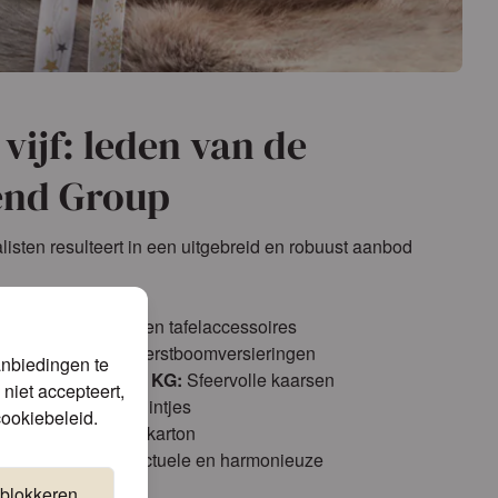
vijf: leden van de
end Group
isten resulteert in een uitgebreid en robuust aanbod
ardige servetten en tafelaccessoires
H:
Unieke glazen kerstboomversieringen
anbiedingen te
abrik GmbH & Co. KG:
Sfeervolle kaarsen
niet accepteert,
xclusieve cadeaulintjes
cookiebeleid
.
ol cadeaupapier en karton
elk jaar de meest actuele en harmonieuze
 blokkeren