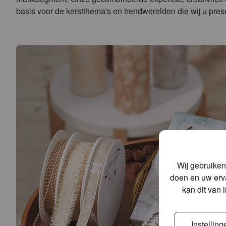
basis voor de kerstthema's en trendwerelden die wij u pres
Wij gebruiken
doen en uw erva
kan dit van 
Instelling