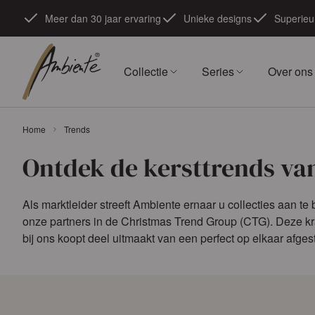
Ga naar de inhoud
Meer dan 30 jaar ervaring
Unieke designs
Superieur
Collectie
Series
Over ons
Home
Trends
Ontdek de kersttrends va
Als marktleider streeft Ambiente ernaar u collecties aan te
onze partners in de Christmas Trend Group (CTG). Deze kr
bij ons koopt deel uitmaakt van een perfect op elkaar afg