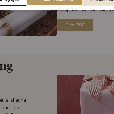
Klik op de onderstaande knop e
Open PDF
ing
cialistische
nationale