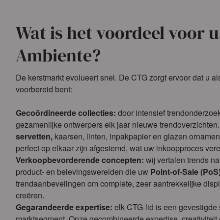
Wat is het voordeel voor u
Ambiente?
De kerstmarkt evolueert snel. De CTG zorgt ervoor dat u als
voorbereid bent:
Gecoördineerde collecties:
door intensief trendonderzoe
gezamenlijke ontwerpers elk jaar nieuwe trendoverzichten. 
servetten,
kaarsen, linten, inpakpapier en glazen orname
perfect op elkaar zijn afgestemd, wat uw inkoopproces ver
Verkoopbevorderende concepten:
wij vertalen trends naa
product- en belevingswerelden die uw
Point-of-Sale
(PoS
trendaanbevelingen om complete, zeer aantrekkelijke displ
creëren.
Gegarandeerde expertise:
elk CTG-lid is een gevestigde s
marktsegment. Onze gecombineerde expertise, creativiteit