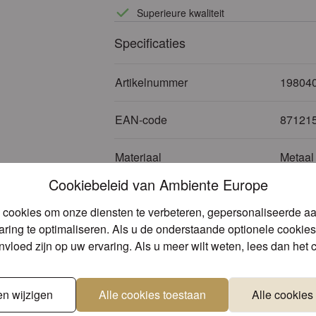
Superieure kwaliteit
Specificaties
Artikelnummer
19804
EAN-code
87121
Materiaal
Metaal
Cookiebeleid van Ambiente Europe
Formaat
60x20
 cookies om onze diensten te verbeteren, gepersonaliseerde a
ring te optimaliseren. Als u de onderstaande optionele cookies 
Kleur
Crème
invloed zijn op uw ervaring. Als u meer wilt weten, lees dan het
Productdetails
en wijzigen
Alle cookies toestaan
Alle cookies