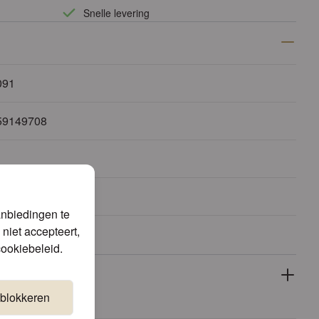
Snelle levering
091
59149708
0 cm
anbiedingen te
niet accepteert,
cookiebeleid
.
 blokkeren