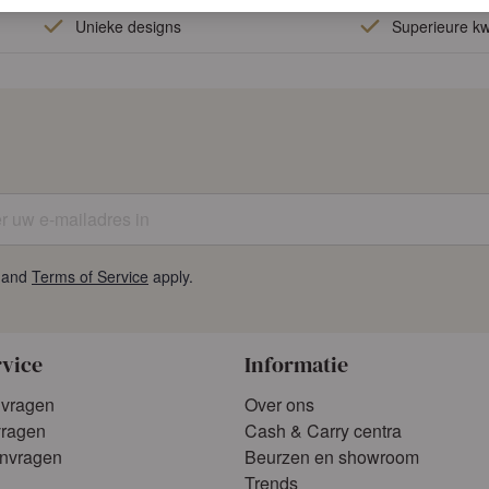
Unieke designs
Superieure kwa
uw e-mailadres in
and
Terms of Service
apply.
rvice
Informatie
 vragen
Over ons
vragen
Cash & Carry centra
anvragen
Beurzen en showroom
Trends