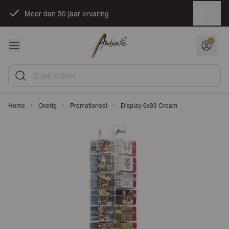
Ga naar de inhoud
Taal
NL
Meer dan 30 jaar ervaring
Zoek artikel
Home
Overig
Promotioneel
Display 6x33 Cream