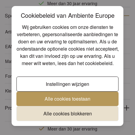
Meer dan 30 jaar ervaring
Cookiebeleid van Ambiente Europe
Specificaties
Wij gebruiken cookies om onze diensten te
Artikelnummer
19804090
verbeteren, gepersonaliseerde aanbiedingen te
doen en uw ervaring te optimaliseren. Als u de
EAN-code
8712159149692
onderstaande optionele cookies niet accepteert,
kan dit van invloed zijn op uw ervaring. Als u
Materiaal
Metaal
meer wilt weten, lees dan het
cookiebeleid
.
Formaat
60x200 cm
Instellingen wijzigen
Kleur
Crème
Alle cookies toestaan
Productdetails
Alle cookies blokkeren
Meer dan 30 jaar ervaring