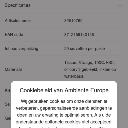
Specificaties
Artikelnummer
32510765
EAN-code
8712159140156
Inhoud verpakking
20 servetten per pakje
Tissue: 3-laags, 100% FSC,
Materiaal
chloorvrij gebleekt, inkten op
waterbasis
Cookiebeleid van Ambiente Europe
Kleur
Goud
Wij gebruiken cookies om onze diensten te
Seizoen
Winter
verbeteren, gepersonaliseerde aanbiedingen te
doen en uw ervaring te optimaliseren. Als u de
Gelegenheid
Oud & Nieuw
onderstaande optionele cookies niet accepteert,