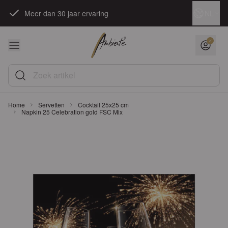
Ga naar de inhoud
Taal
NL
Meer dan 30 jaar ervaring
Zoek artikel
Home
Servetten
Cocktail 25x25 cm
Napkin 25 Celebration gold FSC Mix