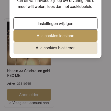
kan dit van invloed zijn op uw ervaring. Als u
Gerelateerde producten
meer wilt weten, lees dan het
cookiebeleid
.
Instellingen wijzigen
Alle cookies toestaan
Alle cookies blokkeren
Napkin 33 Celebration gold
FSC Mix
Artikel: 33310765
Aanmelden
of
Vraag een account aan