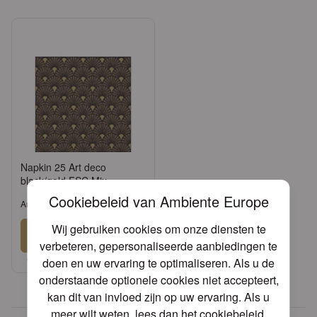
Napkin 25 Art deco
black/gold FSC Mix
Cookiebeleid van Ambiente Europe
Artikel: 12513730
Wij gebruiken cookies om onze diensten te
Aanmelden
verbeteren, gepersonaliseerde aanbiedingen te
of
Vraag een account aan
doen en uw ervaring te optimaliseren. Als u de
onderstaande optionele cookies niet accepteert,
kan dit van invloed zijn op uw ervaring. Als u
meer wilt weten, lees dan het
cookiebeleid
.