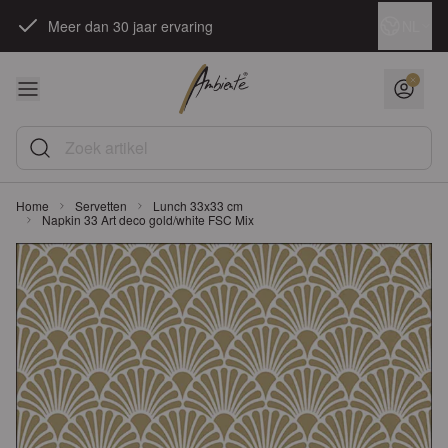
Ga naar de inhoud
Taal
NL
Meer dan 30 jaar ervaring
Zoek artikel
Home
Servetten
Lunch 33x33 cm
Napkin 33 Art deco gold/white FSC Mix