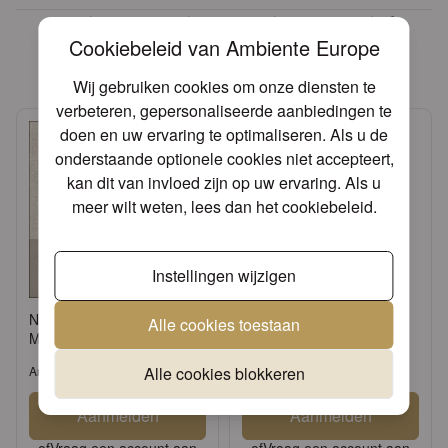
Andere producten die mogelijk
Cookiebeleid van Ambiente Europe
iets voor u zijn!
Wij gebruiken cookies om onze diensten te
verbeteren, gepersonaliseerde aanbiedingen te
doen en uw ervaring te optimaliseren. Als u de
onderstaande optionele cookies niet accepteert,
kan dit van invloed zijn op uw ervaring. Als u
meer wilt weten, lees dan het
cookiebeleid
.
Instellingen wijzigen
Napkin 33 Linen sand FSC
Standing candle holder
Alle cookies toestaan
Mix
small grey
Alle cookies blokkeren
Artikel: 13308108
Artikel: 17134521
Aanmelden
Aanmelden