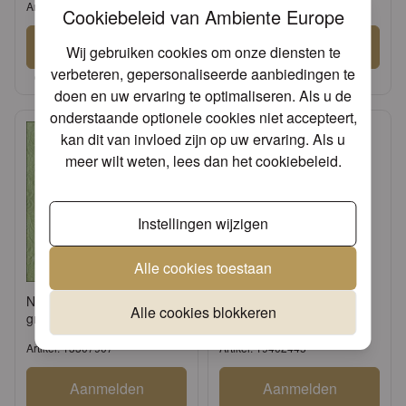
Artikel: 12507907
Artikel: 17134520
Cookiebeleid van Ambiente Europe
Aanmelden
Aanmelden
Wij gebruiken cookies om onze diensten te
verbeteren, gepersonaliseerde aanbiedingen te
of
Vraag een account aan
of
Vraag een account aan
doen en uw ervaring te optimaliseren. Als u de
onderstaande optionele cookies niet accepteert,
kan dit van invloed zijn op uw ervaring. Als u
meer wilt weten, lees dan het
cookiebeleid
.
Instellingen wijzigen
Alle cookies toestaan
Napkin 33 Elegance pale
Napkin holder Standing
Alle cookies blokkeren
green FSC Mix
figure cream
Artikel: 13307907
Artikel: 19402445
Aanmelden
Aanmelden