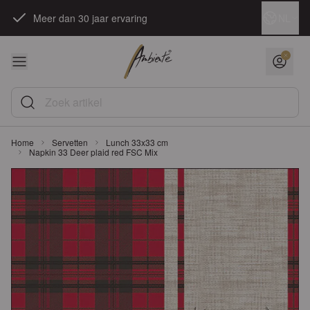
Ga naar de inhoud
Taal
NL
Meer dan 30 jaar ervaring
Zoek artikel
Home
Servetten
Lunch 33x33 cm
Napkin 33 Deer plaid red FSC Mix