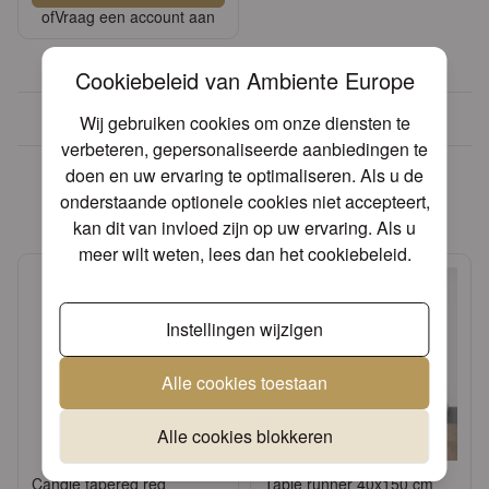
of
Vraag een account aan
Cookiebeleid van Ambiente Europe
Meer dan 30 jaar ervaring
Wij gebruiken cookies om onze diensten te
verbeteren, gepersonaliseerde aanbiedingen te
Andere producten die mogelijk
doen en uw ervaring te optimaliseren. Als u de
iets voor u zijn!
onderstaande optionele cookies niet accepteert,
kan dit van invloed zijn op uw ervaring. Als u
meer wilt weten, lees dan het
cookiebeleid
.
Instellingen wijzigen
Alle cookies toestaan
Alle cookies blokkeren
Candle tapered red
Table runner 40x150 cm